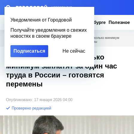
– НОВОСТИ ДНЯ
Уведомления от Городовой
Новости
Эксклюзив
Вопросы о Петербурге
Полезное
Получайте уведомления о свежих
новостях в своем браузере
Городовой
/
Новости Петербурга
/
Часовая сенсация: сколько минимум
заплатят за один час труда в России – готовятся перемены
Подписаться
Не сейчас
Часовая сенсация: сколько
минимум заплатят за один час
труда в России – готовятся
перемены
Опубликовано: 17 января 2026 04:00
Проверено редакцией