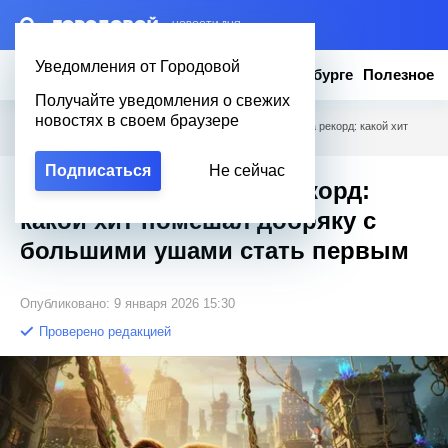
– НОВОСТИ ДНЯ
Уведомления от Городовой
Новости
Эксклюзив
Вопросы о Петербурге
Полезное
Получайте уведомления о свежих
новостях в своем браузере
Городовой
/
Новости Петербурга
/
Чебурашка пошёл на рекорд: какой хит
помешал добряку с большими ушами стать первым
Подписаться
Не сейчас
Чебурашка пошёл на рекорд:
какой хит помешал добряку с
большими ушами стать первым
Опубликовано: 9 января 2026 15:30
Проверено редакцией