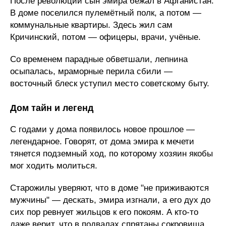
После революции сын эмира бежал в Афганистан.
В доме поселился пулемётный полк, а потом —
коммунальные квартиры. Здесь жил сам
Кричинский, потом — офицеры, врачи, учёные.
Со временем парадные обветшали, лепнина
осыпалась, мраморные перила сбили —
восточный блеск уступил место советскому быту.
Дом тайн и легенд
С годами у дома появилось новое прошлое —
легендарное. Говорят, от дома эмира к мечети
тянется подземный ход, по которому хозяин якобы
мог ходить молиться.
Старожилы уверяют, что в доме "не приживаются
мужчины" — дескать, эмира изгнали, а его дух до
сих пор ревнует жильцов к его покоям. А кто-то
даже верит, что в подвалах спрятаны сокровища