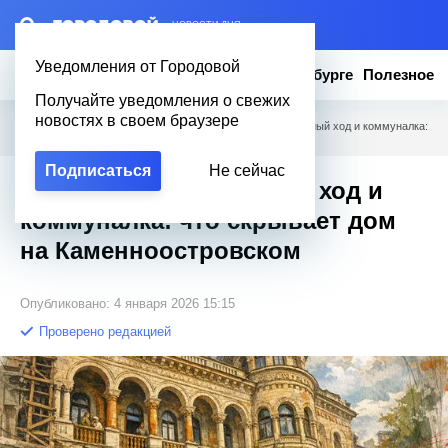
– НОВОСТИ ДНЯ
Уведомления от Городовой
Новости
Эксклюзив
Вопросы о Петербурге
Полезное
Получайте уведомления о свежих
новостях в своем браузере
Городовой
/
Новости Петербурга
/
Клад эмира, подземный ход и коммуналка:
что скрывает дом на Каменноостровском
Подписаться
Не сейчас
Клад эмира, подземный ход и
коммуналка: что скрывает дом
на Каменноостровском
Опубликовано: 4 января 2026 15:15
Проверено редакцией