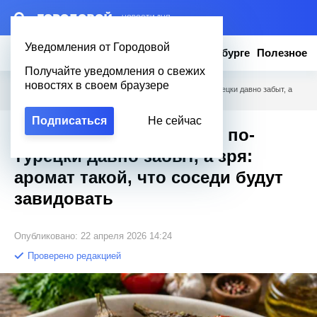
– НОВОСТИ ДНЯ
Уведомления от Городовой
Новости
Эксклюзив
Вопросы о Петербурге
Полезное
Получайте уведомления о свежих
новостях в своем браузере
Городовой
/
Полезное
/
Этот рецепт баклажанов по-турецки давно забыт, а
зря: аромат такой, что соседи будут завидовать
Подписаться
Не сейчас
Этот рецепт баклажанов по-
турецки давно забыт, а зря:
аромат такой, что соседи будут
завидовать
Опубликовано: 22 апреля 2026 14:24
Проверено редакцией