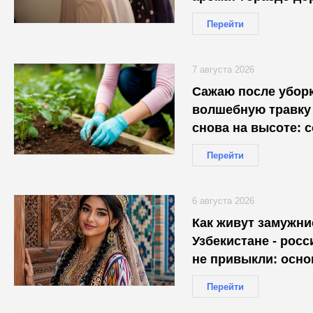
Перейти
7 августа 2026
Сажаю после убор
волшебную травку
снова на высоте: 
машиной навоза
Перейти
6 августа 2026
Как живут замужн
Узбекистане - росс
не привыкли: осн
Перейти