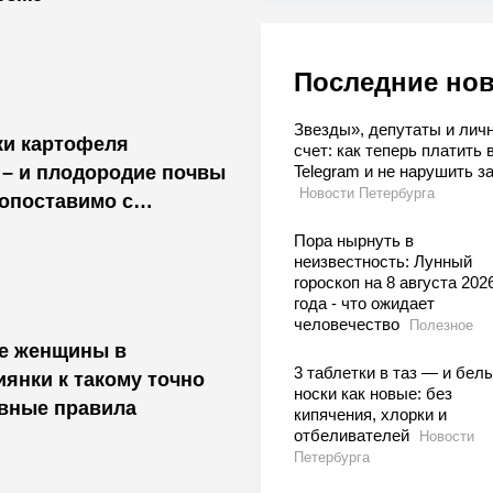
Последние но
Звезды», депутаты и лич
ки картофеля
счет: как теперь платить 
 – и плодородие почвы
Telegram и не нарушить з
Новости Петербурга
сопоставимо с
Пора нырнуть в
неизвестность: Лунный
гороскоп на 8 августа 202
года - что ожидает
человечество
Полезное
ие женщины в
3 таблетки в таз — и бел
иянки к такому точно
носки как новые: без
овные правила
кипячения, хлорки и
отбеливателей
Новости
Петербурга