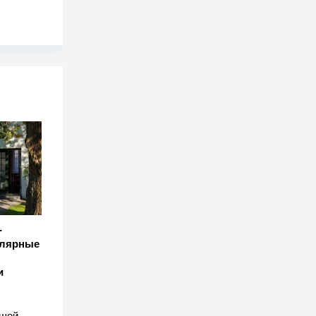
-
улярные
и
ьшой