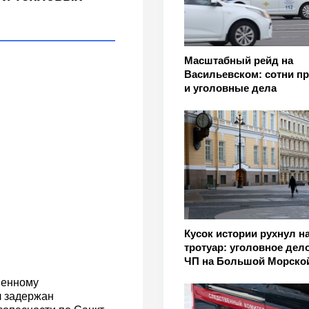
Масштабный рейд на
Васильевском: сотни п
и уголовные дела
Кусок истории рухнул н
тротуар: уголовное дел
ЧП на Большой Морско
венному
л задержан