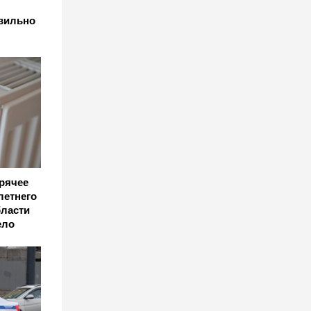
авильно
рячее
летнего
бласти
ело