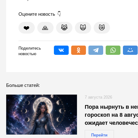
Оцените новость
❤️
🙏
😹
🙀
😿
Поделитесь
новостью
Больше статей:
7 августа 2026
Пора нырнуть в не
гороскоп на 8 авгус
ожидает человечес
Перейти