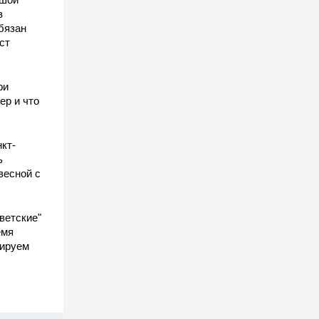
в
бязан
ст
ы
ри
ер и что
кт-
ь
весной с
ветские"
емя
гируем