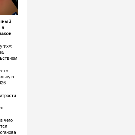
ичный
 в
закон
угих»:
за
льствием
есто
еальную
026
хитрости
ат
з чего
тся
оганова