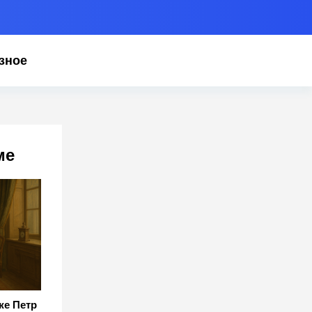
зное
ме
же Петр