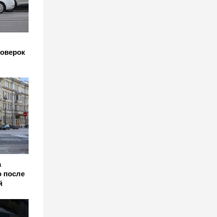
роверок
а
о после
й