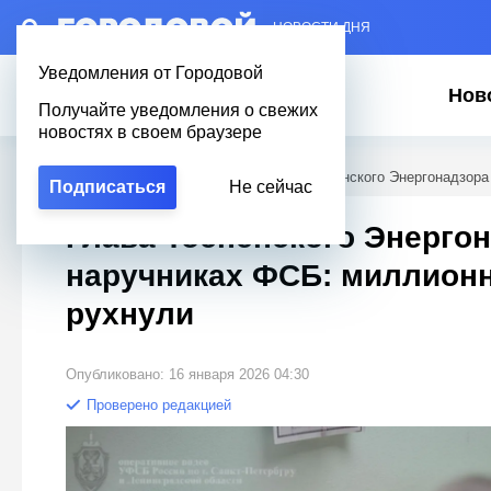
– НОВОСТИ ДНЯ
Уведомления от Городовой
Нов
Получайте уведомления о свежих
новостях в своем браузере
Городовой
/
Новости Петербурга
/
Глава Тосненского Энергонадзора
Подписаться
Не сейчас
Глава Тосненского Энергон
наручниках ФСБ: миллионн
рухнули
Опубликовано: 16 января 2026 04:30
Проверено редакцией