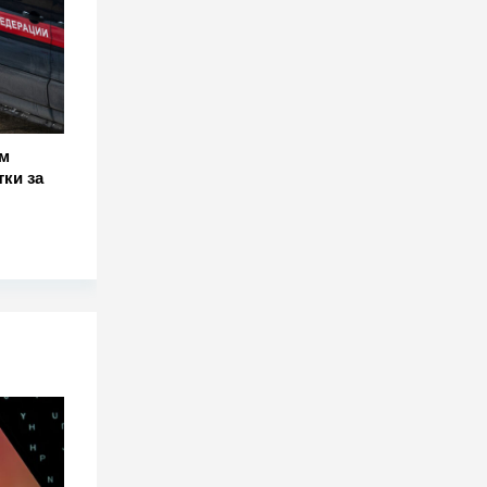
ом
ки за