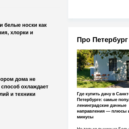
 и белые носки как
ия, хлорки и
Про Петербург
тором дома не
 способ охлаждает
лий и техники
Где купить дачу в Санкт
Петербурге: самые поп
ленинградские дачные
направления — плюсы 
минусы
Не только пышки на Бол