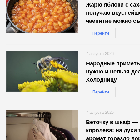
Жарю яблоки с сах
получаю вкуснейше
чаепитие можно съ
Перейти
7 августа 2026
Народные приметы 
нужно и нельзя де
Холодницу
Перейти
7 августа 2026
Веточку в шкаф — 
королева: на духи 
аромат гораздо до