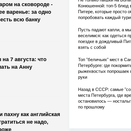
аром на сковороде -
Конюшенной: топ-5 блюд 
е варенье: за одно
Питере, которые просто о
попробовать каждый тури
есть всю банку
Пусть падают капли, а м
веселимся: как одеться п
поездке в дождливый Пит
взять с собой
на 7 августа: что
Топ "беличьих" мест в Сан
Петербурге: где покормит
лать на Анну
рыжехвостых попрошаек 
руки
Назад в СССР: самые "со
места Петербурга, где вр
остановилось — носталь
по прошлому
и пахну как английская
тратиться не надо,
роже