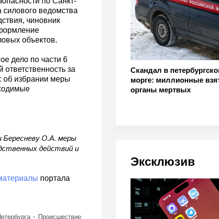
опасности по Санкт-
а силового ведомства
дствия, чиновник
оформление
ловых объектов.
е дело по части 6
 ответственность за
Скандал в петербургск
с об избрании меры
морге: миллионные взят
бходимые
органы мертвых
 Бересневу О.А. меры
едственных действий и
Эксклюзив
материалы
портала
етербурга
Происшествие