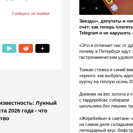
Сообщить об ошибке
Звезды», депутаты и л
счет: как теперь платить
Telegram и не нарушить 
«Это и отличает нас от др
почему в Петербург едут 
гастронамическим удово
Тонкая стежка и синий вм
черного: как выбрать ид
куртку на теплую осень 2
Дневник на вес золота и 
с гардеробом: собираем
известность: Лунный
школьника без лишних тр
та 2026 года - что
тво
«Жеребейки» в сметане: и
на самом деле складывае
легендарный вкус бефстр