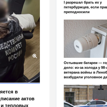
I разрешал брать их у
петербуржцев, если пр
преподносили
Остывшие батареи — го
: миллионные взятки
дело: из‑за холода у 98‑
ветерана войны в Лено
возбудили уголовное д
яется в
писание актов
 и тепловых