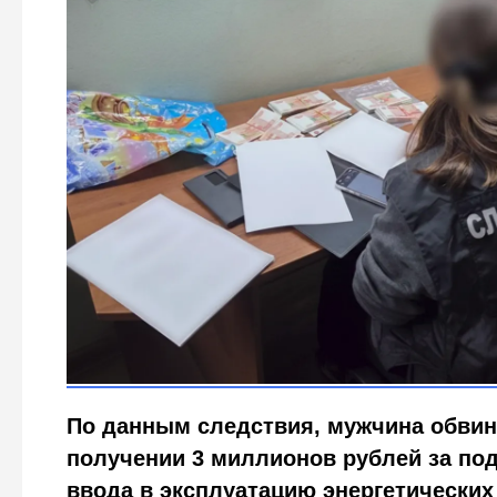
Глава Тосненского Энергонадзора в наручниках ФСБ
рухнули
Городовой ру
По данным следствия, мужчина обвин
получении 3 миллионов рублей за под
ввода в эксплуатацию энергетических