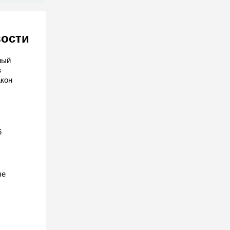
вости
ный
в
акон
6
ые