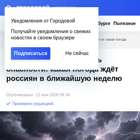
– НОВОСТИ ДНЯ
Уведомления от Городовой
Новости
Эксклюзив
Вопросы о Петербурге
Полезное
Получайте уведомления о свежих
новостях в своем браузере
Городовой
/
Полезное
/
Грозы и жёлтый уровень опасности: какая погода
ждёт россиян в ближайшую неделю
Подписаться
Не сейчас
Грозы и жёлтый уровень
опасности: какая погода ждёт
россиян в ближайшую неделю
Опубликовано: 12 мая 2026 09:34
Проверено редакцией