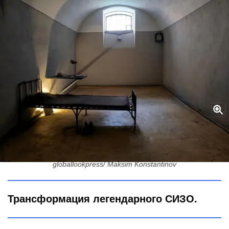
В стенах «Крестов» не просто сидели: архитектор построил
тюрьму силами заключенных — вот почему их камеры были
лучше квартир
globallookpress/ Maksim Konstantinov
Трансформация легендарного СИЗО.