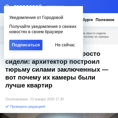
– НОВОСТИ ДНЯ
Уведомления от Городовой
Новости
Эксклюзив
Вопросы о Петербурге
Полезное
Получайте уведомления о свежих
новостях в своем браузере
Городовой
/
Новости Петербурга
/
В стенах «Крестов» не просто сидели:
архитектор построил тюрьму силами заключенных — вот почему их камеры
были лучше квартир
Подписаться
Не сейчас
В стенах «Крестов» не просто
сидели: архитектор построил
тюрьму силами заключенных —
вот почему их камеры были
лучше квартир
Опубликовано: 13 января 2026 17:30
Проверено редакцией