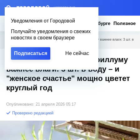
– НОВОСТИ ДНЯ
Уведомления от Городовой
Новости
Эксклюзив
Вопросы о Петербурге
Полезное
Получайте уведомления о свежих
новостях в своем браузере
Городовой
/
Полезное
/
Какая подкормка спатифиллуму важнее влаги: 3 шт. в
воду – и "женское счастье" мощно цветет круглый год
Подписаться
Не сейчас
Какая подкормка спатифиллуму
важнее влаги: 3 шт. в воду – и
"женское счастье" мощно цветет
круглый год
Опубликовано: 21 апреля 2026 05:17
Проверено редакцией