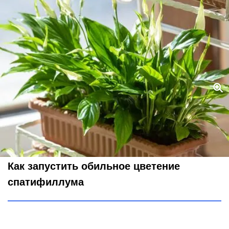
Какая подкормка спатифиллуму важнее влаги: 3 шт. в воду – и
"женское счастье" мощно цветет круглый год
Legion-Media
Как запустить обильное цветение
спатифиллума