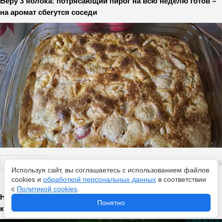
Беру 3 яблока: потрясающий пирог на всю неделю готов –
на аромат сбегутся соседи
Перейти
8 августа 2026
Используя сайт, вы соглашаетесь с использованием файлов
cookies и
обработкой персональных данных
в соответствии
с
Политикой cookies
.
Новые правила тишины для дачников и СНТ с 2026 года:
Понятно
когда нельзя шуметь и какой штраф