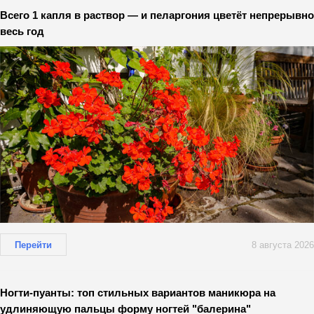
Всего 1 капля в раствор — и пеларгония цветёт непрерывно
весь год
Перейти
8 августа 2026
Ногти-пуанты: топ стильных вариантов маникюра на
удлиняющую пальцы форму ногтей "балерина"