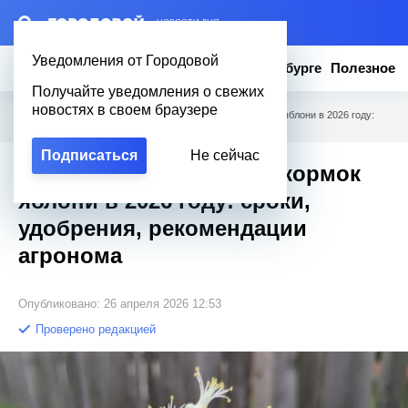
– НОВОСТИ ДНЯ
Уведомления от Городовой
Новости
Эксклюзив
Вопросы о Петербурге
Полезное
Получайте уведомления о свежих
новостях в своем браузере
Городовой
/
Полезное
/
Календарь главных подкормок яблони в 2026 году:
сроки, удобрения, рекомендации агронома
Подписаться
Не сейчас
Календарь главных подкормок
яблони в 2026 году: сроки,
удобрения, рекомендации
агронома
Опубликовано: 26 апреля 2026 12:53
Проверено редакцией