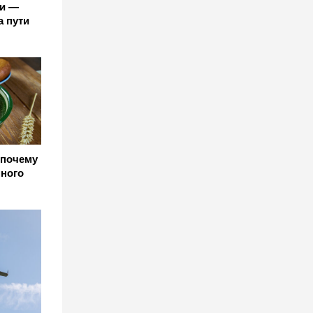
и —
а пути
и почему
много