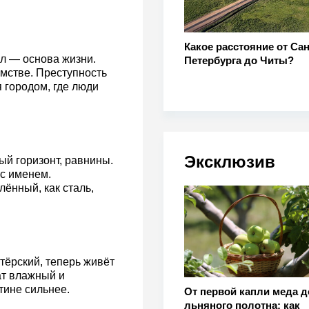
Какое расстояние от Сан
л — основа жизни.
Петербурга до Читы?
ямстве. Преступность
 городом, где люди
Эксклюзив
ый горизонт, равнины.
 с именем.
лённый, как сталь,
тёрский, теперь живёт
ат влажный и
тине сильнее.
От первой капли меда д
льняного полотна: как