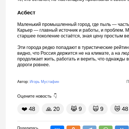
Асбест
Маленький промышленный город, где пыль — часть
Карьер — главный источник и работы, и проблем. М
старшее поколение остаётся, зная цену простым в
Эти города редко попадают в туристические рейтин
видно, что Россия держится не на климате, а на люд
продолжает жить, работать и верить, что однажды в
дороги ровнее.
Автор:
Игорь Мустафин
П
Оцените новость
❤️
48
🙏
20
😹
9
🙀
9
😿
48
Поделитесь