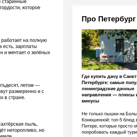
и старинные
гордости, которое
Про Петербург
 работает на полную
а есть, зарплаты
н и мечтает о зелёных
Где купить дачу в Санкт
Петербурге: самые поп
тьдесят, летом —
ленинградские дачные
ивут размеренно и с
направления — плюсы 
х в стране.
минусы
Не только пышки на Бол
Конюшенной: топ-5 блюд 
ахтёрская пыль,
Питере, которые просто о
ёт неторопливо, но
попробовать каждый тури
земле.