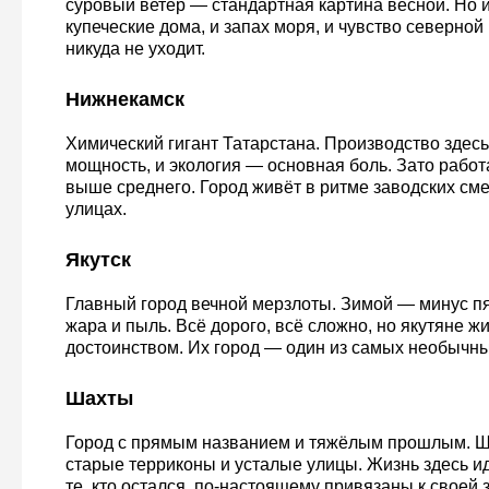
суровый ветер — стандартная картина весной. Но 
купеческие дома, и запах моря, и чувство северной 
никуда не уходит.
Нижнекамск
Химический гигант Татарстана. Производство здесь
мощность, и экология — основная боль. Зато работ
выше среднего. Город живёт в ритме заводских сме
улицах.
Якутск
Главный город вечной мерзлоты. Зимой — минус пя
жара и пыль. Всё дорого, всё сложно, но якутяне ж
достоинством. Их город — один из самых необычны
Шахты
Город с прямым названием и тяжёлым прошлым. Ш
старые терриконы и усталые улицы. Жизнь здесь ид
те, кто остался, по-настоящему привязаны к своей 