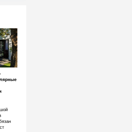
-
улярные
и
ьшой
в
бязан
ст