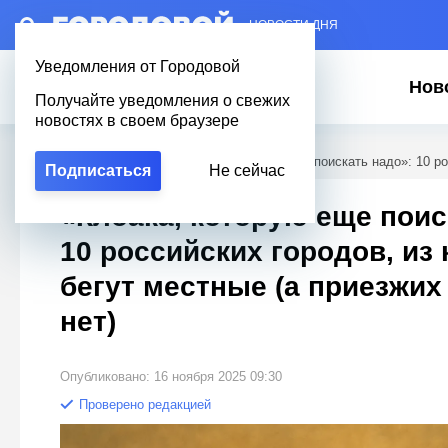
– НОВОСТИ ДНЯ
Уведомления от Городовой
Нов
Получайте уведомления о свежих
новостях в своем браузере
Городовой
/
Полезное
/
«Клоака, которую еще поискать надо»: 10 ро
Подписаться
Не сейчас
«Клоака, которую еще поис
10 российских городов, из
бегут местные (а приезжих
нет)
Опубликовано: 16 ноября 2025 09:30
Проверено редакцией