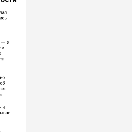
лая
ись
 — в
 и
о
ти
нно
 об
ся:
е
— и
рывно
а