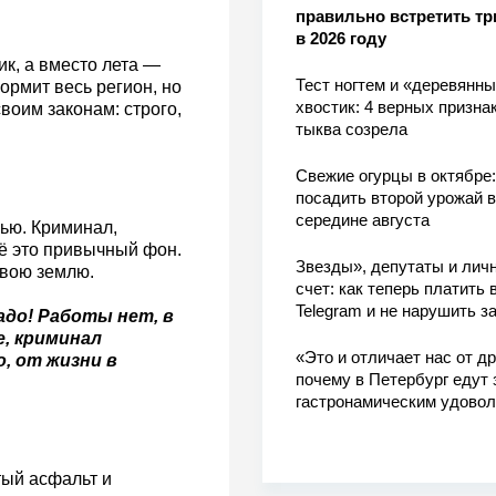
правильно встретить тр
в 2026 году
ик, а вместо лета —
Тест ногтем и «деревянн
ормит весь регион, но
хвостик: 4 верных признак
воим законам: строго,
тыква созрела
Свежие огурцы в октябре:
посадить второй урожай в
середине августа
лью. Криминал,
ё это привычный фон.
Звезды», депутаты и лич
свою землю.
счет: как теперь платить 
Telegram и не нарушить з
адо! Работы нет, в
е, криминал
«Это и отличает нас от др
, от жизни в
почему в Петербург едут 
гастронамическим удово
тый асфальт и