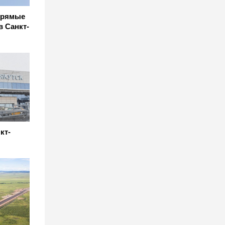
прямые
в Санкт-
кт-