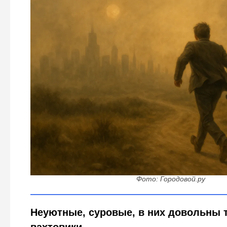
«Клоака, которую еще поискать надо»: 10 российских
бегут местные (а приезжих больше
Фото: Городовой.ру
Неуютные, суровые, в них довольны 