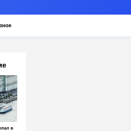
зное
ме
опал в