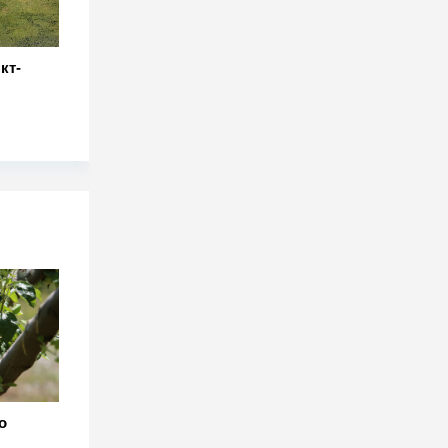
кт-
о