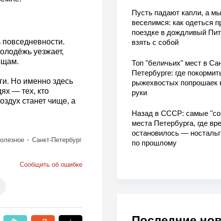
Пусть падают капли, а м
веселимся: как одеться п
поездке в дождливый Пит
 повседневности.
взять с собой
олодёжь уезжает,
ещам.
Топ "беличьих" мест в Сан
Петербурге: где покормит
ги. Но именно здесь
рыжехвостых попрошаек 
ях — тех, кто
руки
оздух станет чище, а
Назад в СССР: самые "со
места Петербурга, где вр
остановилось — носталь
олезное
Санкт-Петербург
по прошлому
Сообщить об ошибке
Последние но