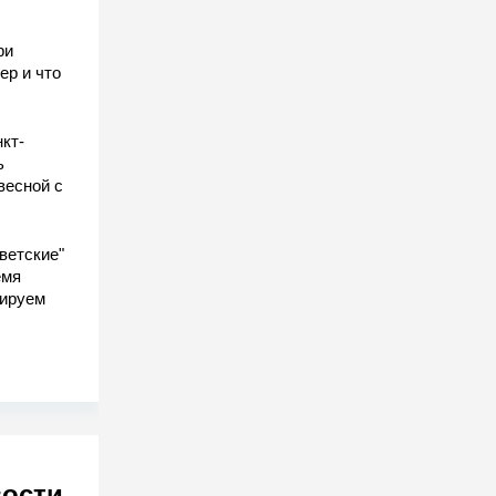
ы
ри
ер и что
кт-
ь
весной с
ветские"
емя
гируем
вости