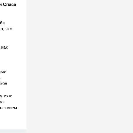
и Спаса
ый»
а, что
 как
ный
в
акон
угих»:
за
льствием