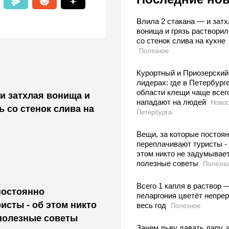
Влила 2 стакана — и затх
вонища и грязь растворил
со стенок слива на кухне
Полезное
Курортный и Приозерский
лидерах: где в Петербурге
области клещи чаще всег
 и затхлая вонища и
нападают на людей
Новос
ь со стенок слива на
Петербурга
Вещи, за которые постоя
переплачивают туристы -
этом никто не задумывает
полезные советы
Полезно
Всего 1 капля в раствор 
постоянно
пеларгония цветёт непре
исты - об этом никто
весь год
Полезное
полезные советы
Зачем льву давать лапу, 