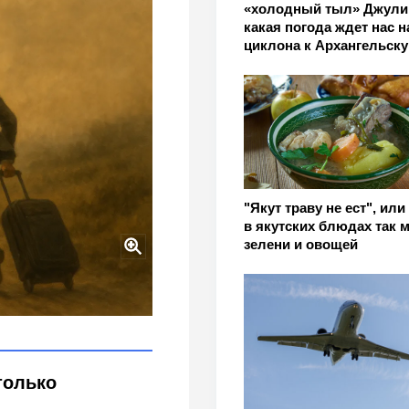
«холодный тыл» Джули
какая погода ждет нас н
циклона к Архангельску
"Якут траву не ест", ил
в якутских блюдах так 
зелени и овощей
 городов, из которых
 нет)
только