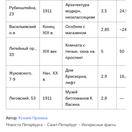
Архитектура
Рубинштейна,
1911
модерн,
3,5
24,5
23
неоклассицизм
Васильевский
Конец
Особняк с
2,85
~24,5
о-в
XIX в.
магазином
Комната с
Литейный пр.,
XIX век
печью, окна на
5
50
33
проспект
Дом
Жуковского,
Нач. XX
Брискорна,
2,9
16,4
7-9
в.
лифт
Музей
Лиговский, 53
1911
битломанов К.
2,8
—
Васина
Автор:
Ксения Пронина
Новости Петербурга
Санкт-Петербург
Интересные факты