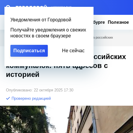
– НОВОСТИ ДНЯ
Уведомления от Городовой
Новости
Эксклюзив
Вопросы о Петербурге
Полезное
Получайте уведомления о свежих
новостях в своем браузере
Городовой
/
Новости Петербурга
/
Петербург — столица российских
коммуналок: пять адресов с историей
Подписаться
Не сейчас
Петербург — столица российских
коммуналок: пять адресов с
историей
Опубликовано: 22 октября 2025 17:30
Проверено редакцией