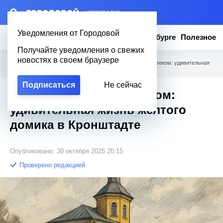
– НОВОСТИ ДНЯ
Уведомления от Городовой
Новости
Эксклюзив
Вопросы о Петербурге
Полезное
Получайте уведомления о свежих
новостях в своем браузере
Городовой
/
Новости Петербурга
/
Море говорит с человеком: удивительная
жизнь жёлтого домика в Кронштадте
Подписаться
Не сейчас
Море говорит с человеком:
удивительная жизнь жёлтого
домика в Кронштадте
Опубликовано: 30 октября 2025 20:15
Проверено редакцией