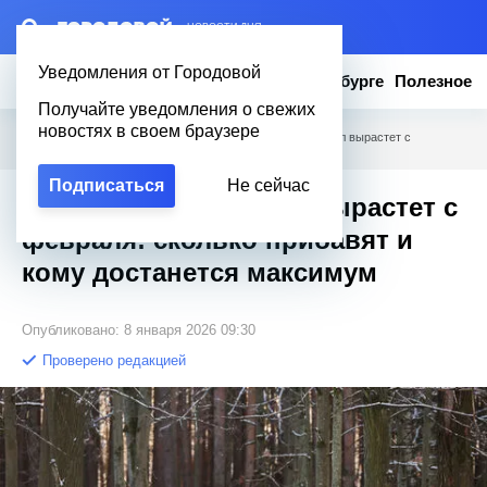
– НОВОСТИ ДНЯ
Уведомления от Городовой
Новости
Эксклюзив
Вопросы о Петербурге
Полезное
Получайте уведомления о свежих
новостях в своем браузере
Городовой
/
Новости Петербурга
/
Материнский капитал вырастет с
февраля: сколько прибавят и кому достанется максимум
Подписаться
Не сейчас
Материнский капитал вырастет с
февраля: сколько прибавят и
кому достанется максимум
Опубликовано: 8 января 2026 09:30
Проверено редакцией