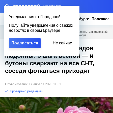
– НОВОСТИ ДНЯ
Уведомления от Городовой
Новости
Эксклюзив
Вопросы о Петербурге
Полезное
Получайте уведомления о свежих
новостях в своем браузере
Городовой
/
Полезное
/
Мои пионы пышнее нарядов Мадонны: 3 шага весной
— и бутоны сверкают на все СНТ, соседи фоткаться приходят
Подписаться
Не сейчас
Мои пионы пышнее нарядов
Мадонны: 3 шага весной — и
бутоны сверкают на все СНТ,
соседи фоткаться приходят
Опубликовано: 17 апреля 2026 11:51
Проверено редакцией