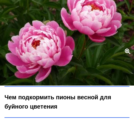
Мои пионы пышнее нарядов Мадонны: 3 шага весной — и бутоны
сверкают на все СНТ, соседи фоткаться приходят
Городовой ру
Чем подкормить пионы весной для
буйного цветения