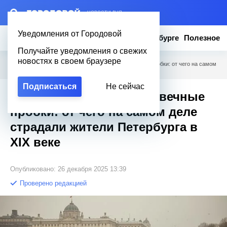
– НОВОСТИ ДНЯ
Уведомления от Городовой
Новости
Эксклюзив
Вопросы о Петербурге
Полезное
Получайте уведомления о свежих
новостях в своем браузере
Городовой
/
Учеба
/
Наводнения, сырость и вечные пробки: от чего на самом
деле страдали жители Петербурга в XIX веке
Подписаться
Не сейчас
Наводнения, сырость и вечные
пробки: от чего на самом деле
страдали жители Петербурга в
XIX веке
Опубликовано: 26 декабря 2025 13:39
Проверено редакцией