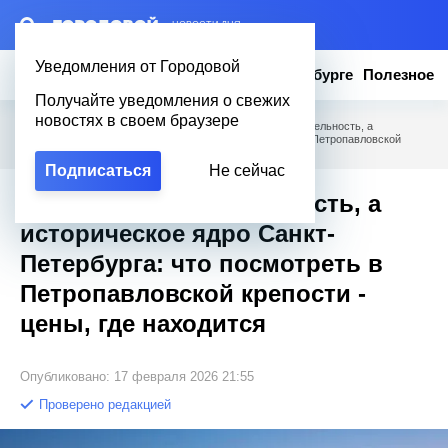
– НОВОСТИ ДНЯ
Уведомления от Городовой
Новости
Эксклюзив
Вопросы о Петербурге
Полезное
Получайте уведомления о свежих
новостях в своем браузере
Городовой
/
Вопросы о Петербурге
/
Не достопримечательность, а
историческое ядро Санкт-Петербурга: что посмотреть в Петропавловской
крепости - цены, где находится
Подписаться
Не сейчас
Не достопримечательность, а
историческое ядро Санкт-
Петербурга: что посмотреть в
Петропавловской крепости -
цены, где находится
Опубликовано: 17 февраля 2026 21:55
Проверено редакцией