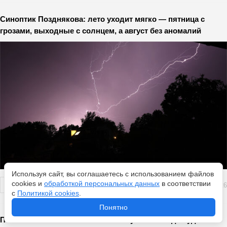
Синоптик Позднякова: лето уходит мягко — пятница с
грозами, выходные с солнцем, а август без аномалий
Используя сайт, вы соглашаетесь с использованием файлов
cookies и
обработкой персональных данных
в соответствии
Перейти
7 августа 2026
с
Политикой cookies
.
Понятно
Полное солнечное затмение 12 августа 2026: где будет