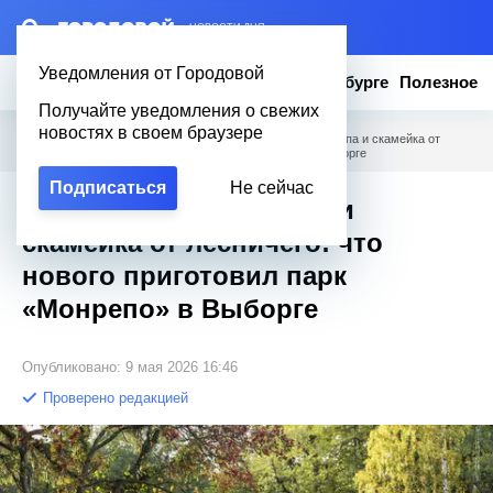
– НОВОСТИ ДНЯ
Уведомления от Городовой
Новости
Эксклюзив
Вопросы о Петербурге
Полезное
Получайте уведомления о свежих
новостях в своем браузере
Городовой
/
Новости Петербурга
/
Обновленная экотропа и скамейка от
лесничего: что нового приготовил парк «Монрепо» в Выборге
Подписаться
Не сейчас
Обновленная экотропа и
скамейка от лесничего: что
нового приготовил парк
«Монрепо» в Выборге
Опубликовано: 9 мая 2026 16:46
Проверено редакцией