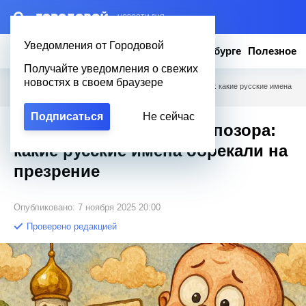
– НОВОСТИ ДНЯ
Уведомления от Городовой
Новости
Эксклюзив
Вопросы о Петербурге
Полезное
Получайте уведомления о свежих
новостях в своем браузере
Городовой
/
Полезное
/
«Пахомовна» — клеймо позора: какие русские имена
обрекали на презрение
Подписаться
Не сейчас
«Пахомовна» — клеймо позора:
какие русские имена обрекали на
презрение
Опубликовано: 7 ноября 2025 20:00
Проверено редакцией