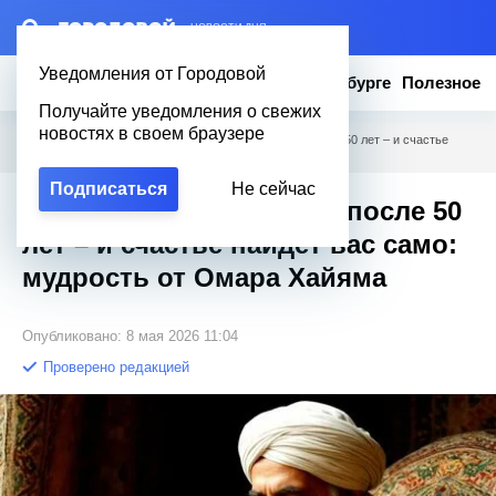
– НОВОСТИ ДНЯ
Уведомления от Городовой
Новости
Эксклюзив
Вопросы о Петербурге
Полезное
Получайте уведомления о свежих
новостях в своем браузере
Городовой
/
Полезное
/
Перестаньте делать это после 50 лет – и счастье
найдет вас само: мудрость от Омара Хайяма
Подписаться
Не сейчас
Перестаньте делать это после 50
лет – и счастье найдет вас само:
мудрость от Омара Хайяма
Опубликовано: 8 мая 2026 11:04
Проверено редакцией