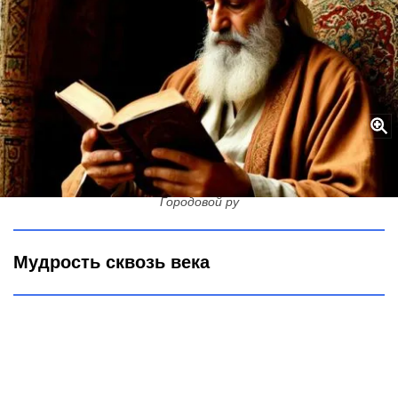
Перестаньте делать это после 50 лет – и счастье найдет вас
само: мудрость от Омара Хайяма
Городовой ру
Мудрость сквозь века