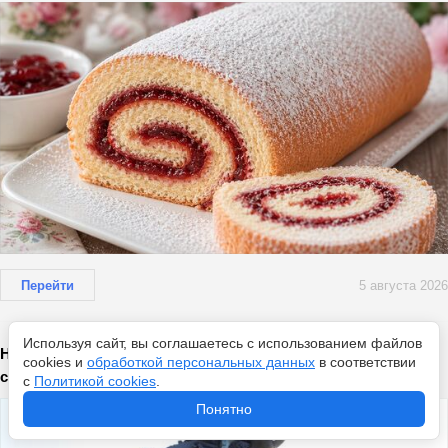
Перейти
5 августа 2026
Используя сайт, вы соглашаетесь с использованием файлов
Народные приметы на 5 августа: что запрещено в день
cookies и
обработкой персональных данных
в соответствии
святого воина Фёдора
с
Политикой cookies
.
Понятно