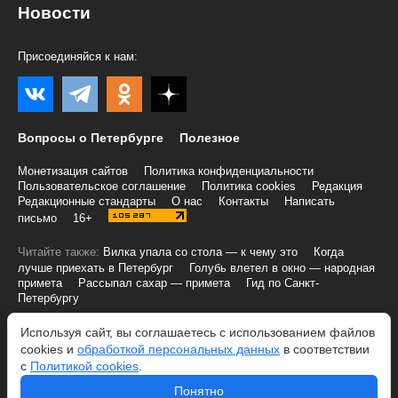
Новости
Присоединяйся к нам:
Вопросы о Петербурге
Полезное
Монетизация сайтов
Политика конфиденциальности
Пользовательское соглашение
Политика cookies
Редакция
Редакционные стандарты
О нас
Контакты
Написать
письмо
16+
Читайте также:
Вилка упала со стола — к чему это
Когда
лучше приехать в Петербург
Голубь влетел в окно — народная
примета
Рассыпал сахар — примета
Гид по Санкт-
Петербургу
© 2004-2026 Все права и материалы принадлежат «Городовой»
Используя сайт, вы соглашаетесь с использованием файлов
Учредитель и оператор персональных данных: ООО «Трафик»,
cookies и
обработкой персональных данных
в соответствии
ИНН 7813175200, ОГРН 1027806866724
с
Политикой cookies
.
При копировании информации необходимо соблюдать
правила
Понятно