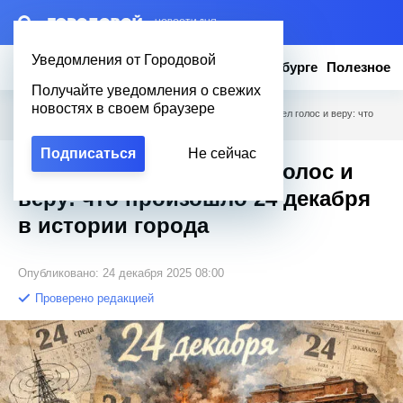
– НОВОСТИ ДНЯ
Уведомления от Городовой
Новости
Эксклюзив
Вопросы о Петербурге
Полезное
Получайте уведомления о свежих
новостях в своем браузере
Городовой
/
Новости Петербурга
/
Когда Петербург обрел голос и веру: что
произошло 24 декабря в истории города
Подписаться
Не сейчас
Когда Петербург обрел голос и
веру: что произошло 24 декабря
в истории города
Опубликовано: 24 декабря 2025 08:00
Проверено редакцией