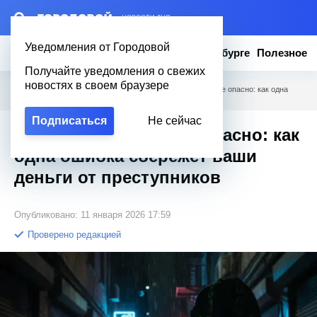
– НОВОСТИ ДНЯ
Уведомления от Городовой
Новости
Эксклюзив
Вопросы о Петербурге
Полезное
Получайте уведомления о свежих
новостях в своем браузере
Городовой
/
Новости Петербурга
/
Почему промедление опасно: как одна
ошибка сбережёт ваши деньги от преступников
Подписаться
Не сейчас
Почему промедление опасно: как
одна ошибка сбережёт ваши
деньги от преступников
Опубликовано: 11 января 2026 17:59
Проверено редакцией