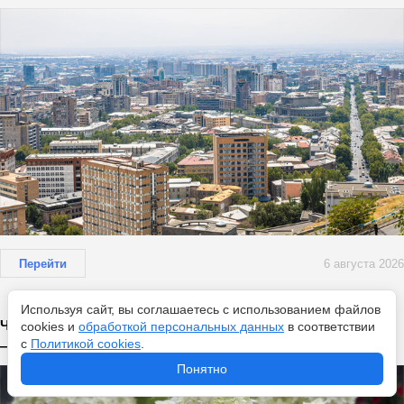
Перейти
6 августа 2026
Используя сайт, вы соглашаетесь с использованием файлов
Чем подкормить гортензию во время цветения: 10 г в воду
cookies и
обработкой персональных данных
в соответствии
с
Политикой cookies
.
— и крупные бутоны до холодов
Понятно