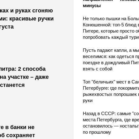
минусы
ах и руках сгоняю
и: красивые ручки
Не только пышки на Бол
Конюшенной: топ-5 блюд 
густа
Питере, которые просто о
попробовать каждый тури
Пусть падают капли, а м
веселимся: как одеться п
поездке в дождливый Пит
литра: 2 способа
взять с собой
на участке – даже
Топ "беличьих" мест в Сан
останется
Петербурге: где покормит
рыжехвостых попрошаек 
руки
Назад в СССР: самые "со
места Петербурга, где вр
остановилось — носталь
е в банки не
по прошлому
об сохраняет