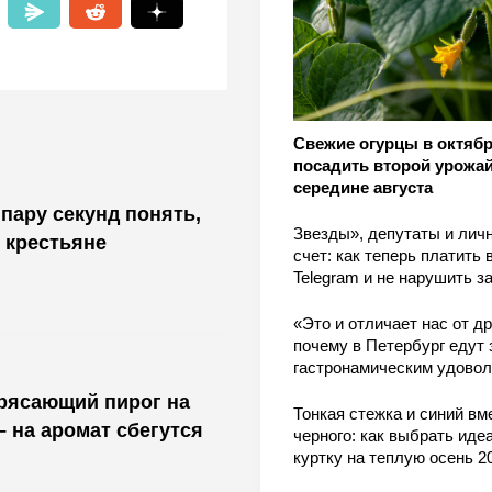
Свежие огурцы в октябр
посадить второй урожай
середине августа
пару секунд понять,
Звезды», депутаты и лич
 крестьяне
счет: как теперь платить 
Telegram и не нарушить з
«Это и отличает нас от др
почему в Петербург едут 
гастронамическим удово
трясающий пирог на
Тонкая стежка и синий вм
– на аромат сбегутся
черного: как выбрать ид
куртку на теплую осень 2