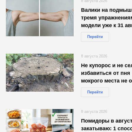
8 августа 2026
Валики на подмышк
тремя упражнениям
модели уже к 31 ав
Перейти
8 августа 2026
Не купорос и не се
избавиться от пня 
мокрого места не 
Перейти
8 августа 2026
Помидоры в август
закатываю: 1 спос