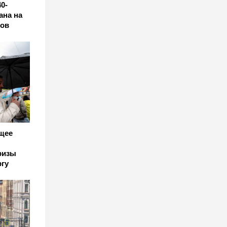
0-
ана на
вов
щее
ризы
ргу