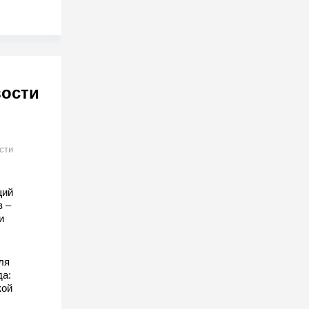
вости
сти
щий
в –
и
ля
да:
кой