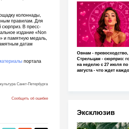
лощадку колоннады,
нным правилам. Для
 сюрприз. В пресс-
иальное издание «Non
» и памятную медаль,
памятным датам
Овнам - превосходство,
Стрельцам - сюрприз: г
материалы
портала
на неделю с 27 июля по
августа - что ждет кажд
 культура Санкт-Петербурга
Сообщить об ошибке
Эксклюзив