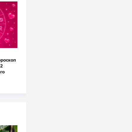
ороскоп
 2
ого