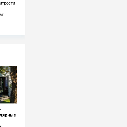
хитрости
ат
-
улярные
и