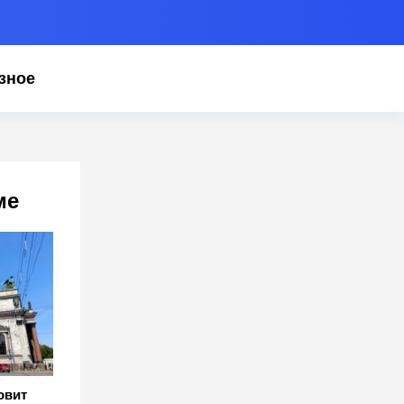
зное
ме
овит