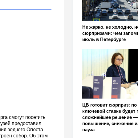
Не жарко, не холодно, н
сюрпризами: чем запом
июль в Петербурге
ЦБ готовит сюрприз: по
ключевой ставке будет 
сложнейшее решение —
рга смогут посетить
повышение, снижение и
Музей предоставил
пауза
ния зодчего Огюста
роен собор. Об этом