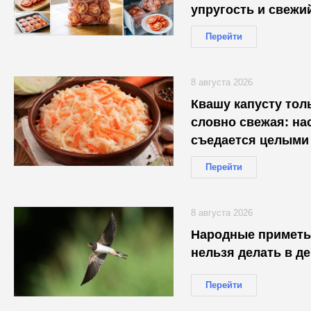
упругость и свежи
Перейти
8 августа 2026
Квашу капусту толь
словно свежая: нас
съедается целыми
Перейти
8 августа 2026
Народные приметы 
нельзя делать в д
Перейти