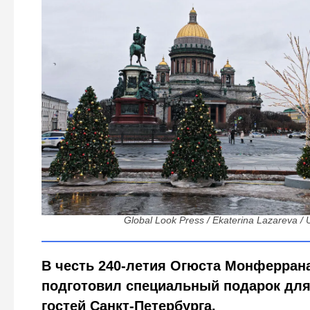
Почему в эту пятницу двери Исаакия откроются для 
только чудо
Global Look Press / Ekaterina Lazareva /
В честь 240-летия Огюста Монферран
подготовил специальный подарок для
гостей Санкт-Петербурга.