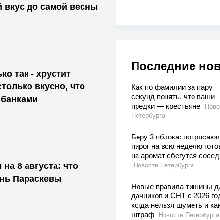
й вкус до самой весны
Последние но
ко так - хрустит
только вкусно, что
Как по фамилии за пару
секунд понять, что ваши
 банками
предки — крестьяне
Ново
Петербурга
Беру 3 яблока: потрясаю
пирог на всю неделю гото
на аромат сбегутся сосед
на 8 августа: что
Новости Петербурга
ень Параскевы
Новые правила тишины д
дачников и СНТ с 2026 го
когда нельзя шуметь и ка
штраф
Новости Петербурга