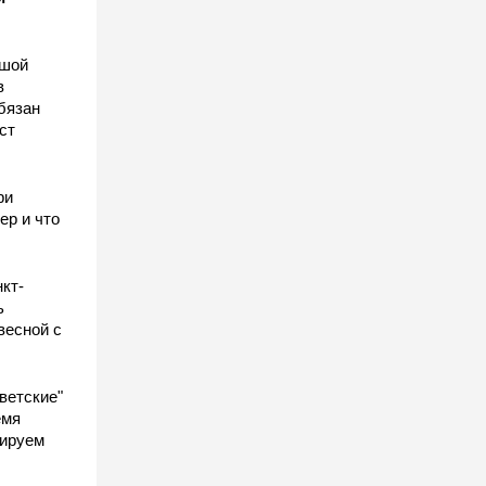
ьшой
в
бязан
ст
ы
ри
ер и что
кт-
ь
весной с
ветские"
емя
гируем