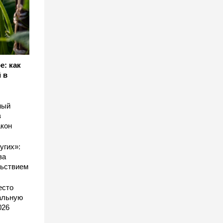
е: как
 в
ный
в
акон
угих»:
за
льствием
есто
еальную
026