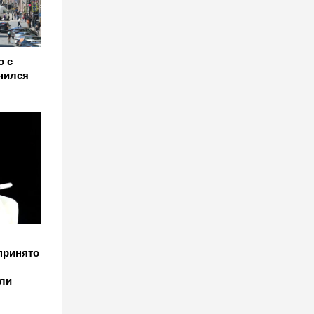
о с
нился
принято
ли