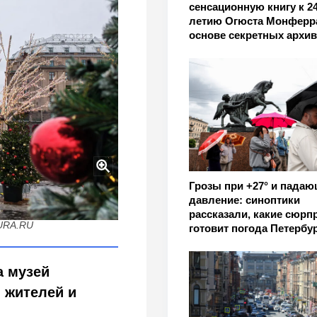
сенсационную книгу к 24
летию Огюста Монферр
основе секретных архи
Грозы при +27° и падаю
всех — никакой платы,
давление: синоптики
рассказали, какие сюрп
 URA.RU
готовит погода Петербу
а музей
 жителей и