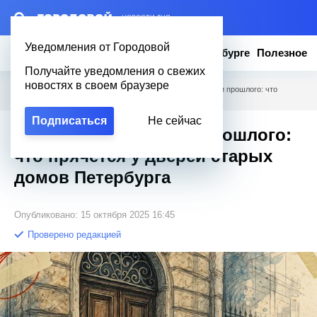
– НОВОСТИ ДНЯ
Уведомления от Городовой
Новости
Эксклюзив
Вопросы о Петербурге
Полезное
Получайте уведомления о свежих
новостях в своем браузере
Городовой
/
Новости Петербурга
/
Железные свидетели прошлого: что
прячется у дверей старых домов Петербурга
Подписаться
Не сейчас
Железные свидетели прошлого:
что прячется у дверей старых
домов Петербурга
Опубликовано: 15 октября 2025 16:45
Проверено редакцией