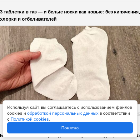
3 таблетки в таз — и белые носки как новые: без кипячения,
хлорки и отбеливателей
Используя сайт, вы соглашаетесь с использованием файлов
cookies и
обработкой персональных данных
в соответствии
Перейти
7 августа 2026
с
Политикой cookies
.
Понятно
Больше с вентилятором дома не мучаюсь: турецкий способ