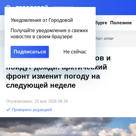
– НОВОСТИ ДНЯ
Уведомления от Городовой
Новости
Эксклюзив
Вопросы о Петербурге
Полезное
Получайте уведомления о свежих
новостях в своем браузере
Городовой
/
Полезное
/
Похолодает на 20 градусов и пойдут дожди:
арктический фронт изменит погоду на следующей неделе
Подписаться
Не сейчас
Похолодает на 20 градусов и
пойдут дожди: арктический
фронт изменит погоду на
следующей неделе
Опубликовано: 23 мая 2026 09:34
Проверено редакцией