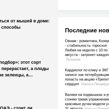
ться от мышей в доме:
 способы
Последние но
Овнам - романтика, Козер
- стабильность: гороскоп
Любви на неделю с 10 по 
августа - затронет каждог
Полезное
подбор»: этот сорт
 перерастает, а плоды
Кардиолог по клику и ЭКГ
записи: как петербуржца
е зеленцы, а
попасть на акцию «Трепе
сердце»
Новости Петербур
Валики на подмышках и р
сгоняю тремя упражнения
красивые ручки модели у
ОАЭ - стоит ли
31 августа
Новости Петерб