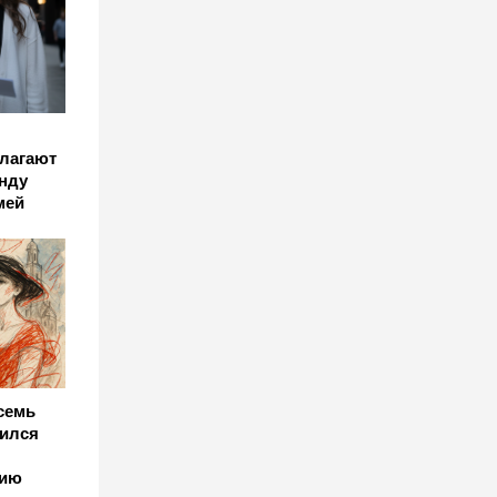
длагают
нду
мей
семь
лился
нию