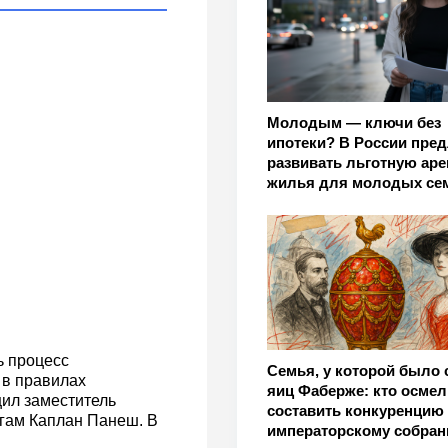
Молодым — ключи без
ипотеки? В России пре
развивать льготную аре
жилья для молодых се
ь процесс
Семья, у которой было 
в правилах
яиц Фаберже: кто осме
ил заместитель
составить конкуренцию
огам Каплан Панеш. В
императорскому собра