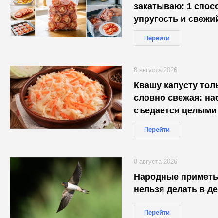
закатываю: 1 спос
упругость и свежи
Перейти
8 августа 2026
Квашу капусту толь
словно свежая: нас
съедается целыми
Перейти
8 августа 2026
Народные приметы 
нельзя делать в д
Перейти