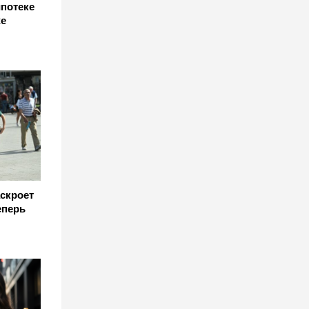
потеке
же
скроет
еперь