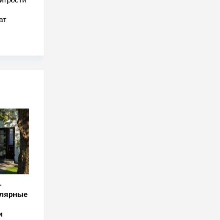
ат
-
улярные
и