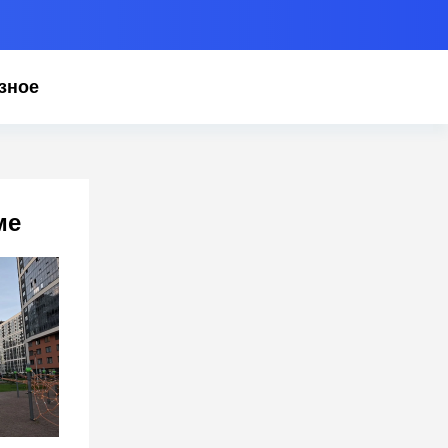
зное
ме