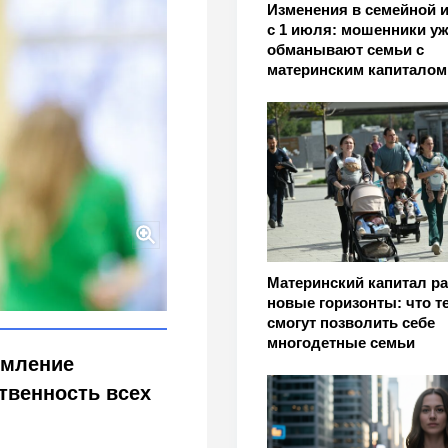
Изменения в семейной и
с 1 июля: мошенники у
обманывают семьи с
материнским капиталом
е жилья с 2026 года
Материнский капитал ра
новые горизонты: что т
смогут позволить себе
многодетные семьи
рмление
твенность всех