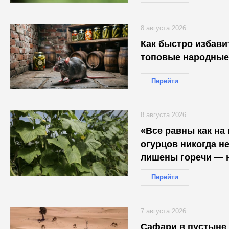
8 августа 2026
Как быстро избави
топовые народные
Перейти
8 августа 2026
«Все равны как на 
огурцов никогда не
лишены горечи — н
загляденье
Перейти
7 августа 2026
Сафари в пустыне 