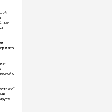
ьшой
в
бязан
ст
ы
ри
ер и что
кт-
ь
весной с
ветские"
емя
гируем