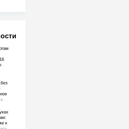
вости
огам
16
о
 без
м
тное
га
уках
ми:
же к
урга