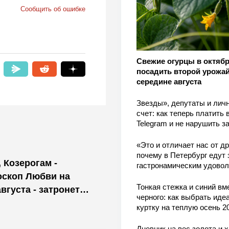
Сообщить об ошибке
Свежие огурцы в октябр
посадить второй урожай
середине августа
Звезды», депутаты и лич
счет: как теперь платить 
Telegram и не нарушить з
«Это и отличает нас от др
почему в Петербург едут 
 Козерогам -
гастронамическим удово
оскоп Любви на
Тонкая стежка и синий вм
августа - затронет
черного: как выбрать ид
куртку на теплую осень 2
Дневник на вес золота и 