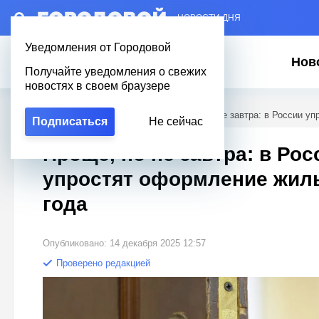
– НОВОСТИ ДНЯ
Уведомления от Городовой
Нов
Получайте уведомления о свежих
новостях в своем браузере
Городовой
/
Новости Петербурга
/
Проще, но не завтра: в России у
Подписаться
Не сейчас
Проще, но не завтра: в Рос
упростят оформление жиль
года
Опубликовано: 14 декабря 2025 12:57
Проверено редакцией