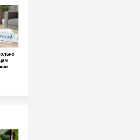
колько
цам
вый