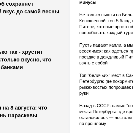
минусы
об сохраняет
й вкус до самой весны
Не только пышки на Бол
Конюшенной: топ-5 блюд 
Питере, которые просто о
попробовать каждый тури
Пусть падают капли, а м
веселимся: как одеться п
ко так - хрустит
поездке в дождливый Пит
только вкусно, что
взять с собой
 банками
Топ "беличьих" мест в Сан
Петербурге: где покормит
рыжехвостых попрошаек 
руки
Назад в СССР: самые "со
на 8 августа: что
места Петербурга, где вр
ень Параскевы
остановилось — носталь
по прошлому