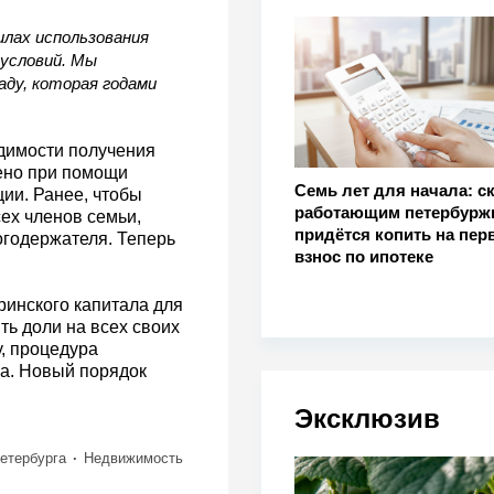
илах использования
условий. Мы
ду, которая годами
димости получения
ено при помощи
Семь лет для начала: с
ции. Ранее, чтобы
работающим петербурж
ех членов семьи,
придётся копить на пер
огодержателя. Теперь
взнос по ипотеке
ринского капитала для
ь доли на всех своих
, процедура
а. Новый порядок
Эксклюзив
етербурга
Недвижимость