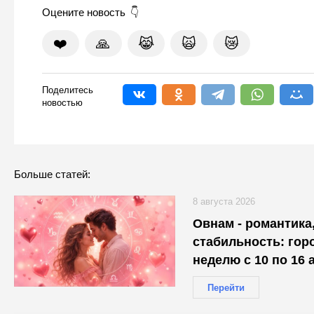
Оцените новость
❤️
🙏
😹
🙀
😿
Поделитесь
новостью
Больше статей:
8 августа 2026
Овнам - романтика,
стабильность: гор
неделю с 10 по 16 
каждого
Перейти