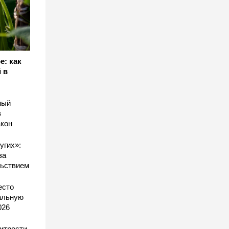
е: как
 в
ный
в
акон
угих»:
за
льствием
есто
еальную
026
хитрости