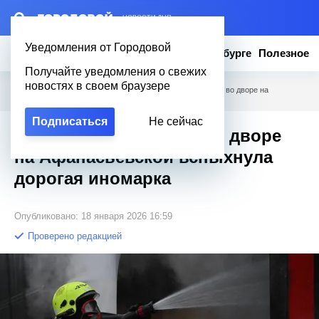
– НОВОСТИ ДНЯ
Уведомления от Городовой
Новости
Эксклюзив
Вопросы о Петербурге
Полезное
Получайте уведомления о свежих
новостях в своем браузере
Городовой
/
Новости Петербурга
/
Пылающий сюрприз: во дворе на
Афанасьевской вспыхнула дорогая иномарка
Подписаться
Не сейчас
Пылающий сюрприз: во дворе
на Афанасьевской вспыхнула
дорогая иномарка
Опубликовано: 18 января 2026 16:59
Проверено редакцией