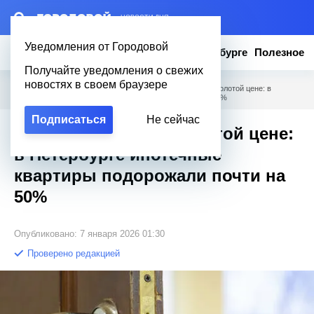
– НОВОСТИ ДНЯ
Уведомления от Городовой
Новости
Эксклюзив
Вопросы о Петербурге
Полезное
Получайте уведомления о свежих
новостях в своем браузере
Городовой
/
Новости Петербурга
/
С молотка — да по золотой цене: в
Петербурге ипотечные квартиры подорожали почти на 50%
Подписаться
Не сейчас
С молотка — да по золотой цене:
в Петербурге ипотечные
квартиры подорожали почти на
50%
Опубликовано: 7 января 2026 01:30
Проверено редакцией