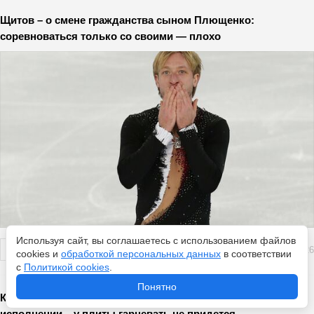
Щитов – о смене гражданства сыном Плющенко:
соревноваться только со своими — плохо
Используя сайт, вы соглашаетесь с использованием файлов
Перейти
5 августа 2026
cookies и
обработкой персональных данных
в соответствии
с
Политикой cookies
.
Понятно
Котлеты по-еврейски: привычное блюдо в новом
исполнении – у плиты гарцевать не придется