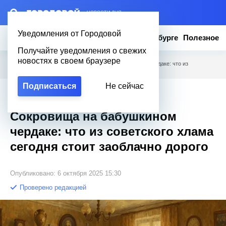
– НОВОСТИ ДНЯ
Уведомления от Городовой
Новости
Эксклюзив
Вопросы о Петербурге
Полезное
Получайте уведомления о свежих
новостях в своем браузере
Городовой
/
Полезное
/
Сокровища на бабушкином чердаке: что из
советского хлама сегодня стоит заоблачно дорого
Подписаться
Не сейчас
Эксклюзив
Сокровища на бабушкином
чердаке: что из советского хлама
сегодня стоит заоблачно дорого
Опубликовано: 6 октября 2025 15:30
Проверено редакцией