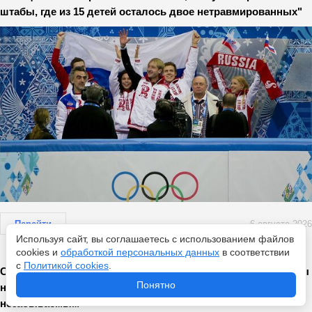
штабы, где из 15 детей осталось двое нетравмированных"
Перейти
6 августа 2026
Используя сайт, вы соглашаетесь с использованием файлов
cookies и
обработкой персональных данных
в соответствии
с
Политикой cookies
.
Самая необычная окрошка: этот ингредиент вы никогда бы
Понятно
не догадались добавить, но именно он делает блюдо
незабываемым