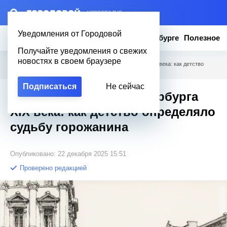
– НОВОСТИ ДНЯ
Уведомления от Городовой
Новости
Эксклюзив
Вопросы о Петербурге
Полезное
Получайте уведомления о свежих
новостях в своем браузере
Городовой
/
Учеба
/
Сословные школы Петербурга XIX века: как детство
определяло судьбу горожанина
Подписаться
Не сейчас
Сословные школы Петербурга
XIX века: как детство определяло
судьбу горожанина
Опубликовано: 22 декабря 2025 15:51
Проверено редакцией