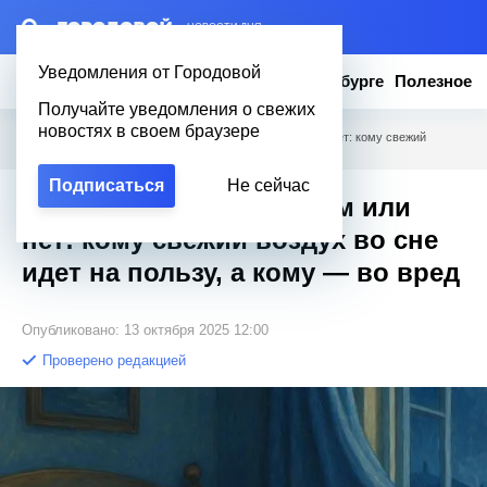
– НОВОСТИ ДНЯ
Уведомления от Городовой
Новости
Эксклюзив
Вопросы о Петербурге
Полезное
Получайте уведомления о свежих
новостях в своем браузере
Городовой
/
Полезное
/
Спать с открытым окном или нет: кому свежий
воздух во сне идет на пользу, а кому — во вред
Подписаться
Не сейчас
Спать с открытым окном или
нет: кому свежий воздух во сне
идет на пользу, а кому — во вред
Опубликовано: 13 октября 2025 12:00
Проверено редакцией