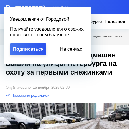
– НОВОСТИ ДНЯ
Уведомления от Городовой
Новости
Эксклюзив
Вопросы о Петербурге
Полезное
Получайте уведомления о свежих
новостях в своем браузере
Городовой
/
Новости Петербурга
/
Свыше полутысячи спецмашин вышли на
улицы Петербурга на охоту за первыми снежинками
Подписаться
Не сейчас
Свыше полутысячи спецмашин
вышли на улицы Петербурга на
охоту за первыми снежинками
Опубликовано: 15 ноября 2025 02:30
Проверено редакцией