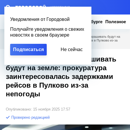
– НОВОСТИ ДНЯ
Уведомления от Городовой
Новости
Эксклюзив
Вопросы о Петербурге
Полезное
Получайте уведомления о свежих
новостях в своем браузере
Городовой
/
Новости Петербурга
/
Тучи виноваты, но спрашивать будут на
земле: прокуратура заинтересовалась задержками рейсов в Пулково из‑за
непогоды
Подписаться
Не сейчас
Тучи виноваты, но спрашивать
будут на земле: прокуратура
заинтересовалась задержками
рейсов в Пулково из‑за
непогоды
Опубликовано: 15 ноября 2025 17:57
Проверено редакцией