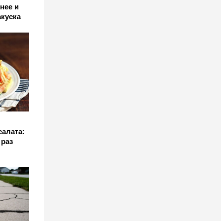
нее и
акуска
алата:
 раз