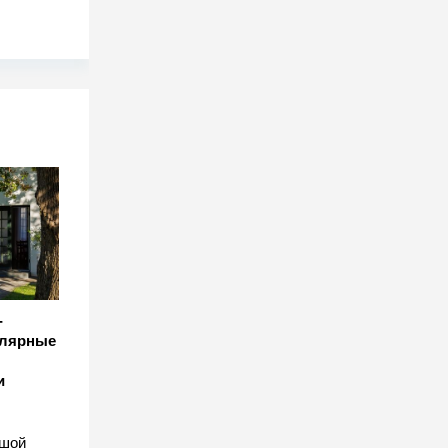
-
улярные
и
ьшой