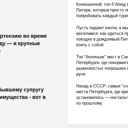
Конюшенной: топ-5 блюд 
Питере, которые просто о
попробовать каждый тури
Пусть падают капли, а м
веселимся: как одеться п
ортензию во время
поездке в дождливый Пит
оду — и крупные
взять с собой
в
Топ "беличьих" мест в Сан
Петербурге: где покормит
рыжехвостых попрошаек 
руки
Назад в СССР: самые "со
бывшему супругу
места Петербурга, где вр
мущества - вот в
остановилось — носталь
по прошлому