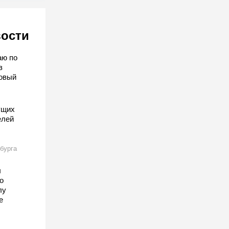
вости
аю по
з
овый
ущих
елей
бурга
ы
о
лу
е