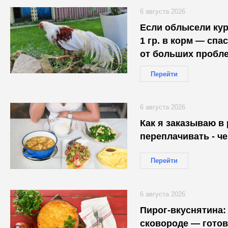
6 августа 2026
Если облысели ку
1 гр. в корм — сп
от больших пробл
Перейти
6 августа 2026
Как я заказываю в 
переплачивать - ч
Перейти
6 августа 2026
Пирог-вкуснятина: 
сковороде — готов