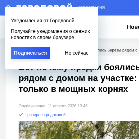
– НОВОСТИ ДНЯ
Уведомления от Городовой
Нов
Получайте уведомления о свежих
новостях в своем браузере
Городовой
/
Полезное
/
Вот почему предки боялись берёзы рядом с 
Подписаться
Не сейчас
Вот почему предки боялис
рядом с домом на участке:
только в мощных корнях
Опубликовано: 11 апреля 2026 13:46
Проверено редакцией