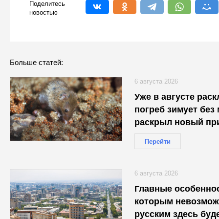
Поделитесь
новостью
Больше статей:
6 августа 2026
Уже в августе рас
погреб зимует без
раскрыл новый пр
Перейти
6 августа 2026
Главные особеннос
которым невозмож
русским здесь буд