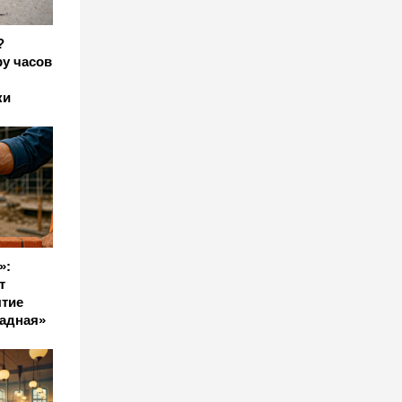
?
у часов
ки
»:
т
тие
падная»