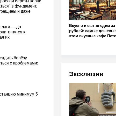
зрослой берёзы корни
ться" в фундамент.
 трещины и даже
Вкусно и сытно едим за 
влаги — до
рублей: самые дешевые
рни тянутся к
этом вкусные кафе Пете
ая их.
садить берёзу
уться с проблемами:
Эксклюзив
истанцию минимум 5