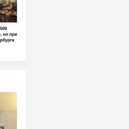
500
, но при
рбурга