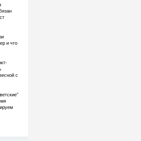
в
бязан
ст
ы
ри
ер и что
кт-
ь
весной с
ветские"
емя
гируем