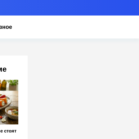
зное
ме
е стоят