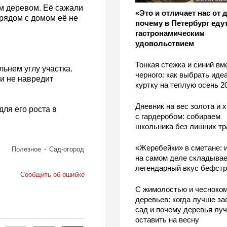
ым деревом. Её сажали
«Это и отличает нас от 
 рядом с домом её не
почему в Петербург едут
гастронамическим
удовольствием
Тонкая стежка и синий вм
ьнем углу участка.
черного: как выбрать ид
 и не навредит
куртку на теплую осень 2
Дневник на вес золота и 
для его роста в
с гардеробом: собираем
школьника без лишних тр
«Жеребейки» в сметане: и
Полезное
Сад-огород
на самом деле складывае
легендарный вкус бефстр
Сообщить об ошибке
С жимолостью и чесноком
деревьев: когда лучше за
сад и почему деревья лу
оставить на весну