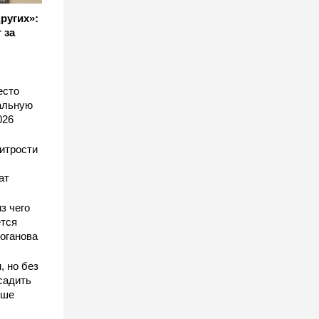
других»:
 за
есто
еальную
026
хитрости
ат
з чего
тся
оганова
, но без
садить
чше