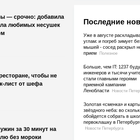
ры — срочно: добавила
Последние но
асла любимых несушек
ем
Уже в августе раскладыв
углам: и погреб зимует бе
мышей - сосед раскрыл н
прием
Полезное
Больше, чем IT: 1237 буд
инженеров и тысячи учит
ресторане, чтобы не
стали главными героями
ек-лист от шефа
приемной кампании
Ленобласти
Новости Петер
Золотая «сменка» и карт
звёздного неба: во скольк
обойдется собрать в шко
первоклашку в Петербург
ужин за 30 минут на
Новости Петербурга
лю без мороки