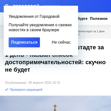
– НОВОСТИ ДНЯ
Уведомления от Городовой
Новости
Эксклюзив
Вопросы о Петербурге
Полезное
Получайте уведомления о свежих
новостях в своем браузере
Городовой
/
Вопросы о Петербурге
/
Что посмотреть в Кронштадте за 1 день
- назван список достопримечательностей: скучно не будет
Подписаться
Не сейчас
Что посмотреть в Кронштадте за
1 день - назван список
достопримечательностей: скучно
не будет
Опубликовано: 28 апреля 2026 10:31
Проверено редакцией