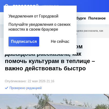
– НОВОСТИ ДНЯ
Уведомления от Городовой
Новости
Эксклюзив
Вопросы о Петербурге
Полезное
Получайте уведомления о свежих
новостях в своем браузере
Городовой
/
Полезное
/
Даем отпор жаре: агроном Давыдова рассказала, как
помочь культурам в теплице – важно действовать быстро
Подписаться
Не сейчас
Даем отпор жаре: агроном
Давыдова рассказала, как
помочь культурам в теплице –
важно действовать быстро
Опубликовано: 22 мая 2026 21:16
Проверено редакцией