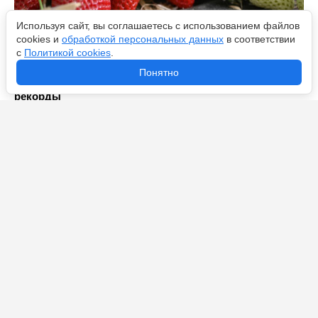
Используя сайт, вы соглашаетесь с использованием файлов
cookies и
обработкой персональных данных
в соответствии
с
Политикой cookies
.
Долгоносик «склеит ласты»: агроном Давыдова
Понятно
назвала методы борьбы — урожай клубники побьет
рекорды