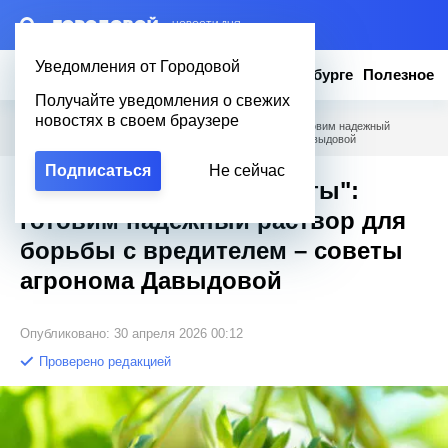
– НОВОСТИ ДНЯ
Уведомления от Городовой
Новости
Эксклюзив
Вопросы о Петербурге
Полезное
Получайте уведомления о свежих
новостях в своем браузере
Городовой
/
Полезное
/
Долгоносик "склеит ласты": готовим надежный
раствор для борьбы с вредителем – советы агронома Давыдовой
Подписаться
Не сейчас
Долгоносик "склеит ласты":
готовим надежный раствор для
борьбы с вредителем – советы
агронома Давыдовой
Опубликовано: 30 апреля 2026 00:12
Проверено редакцией