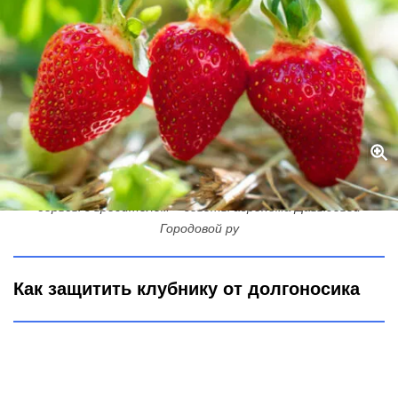
Долгоносик "склеит ласты": готовим надежный раствор для
борьбы с вредителем – советы агронома Давыдовой
Городовой ру
Как защитить клубнику от долгоносика