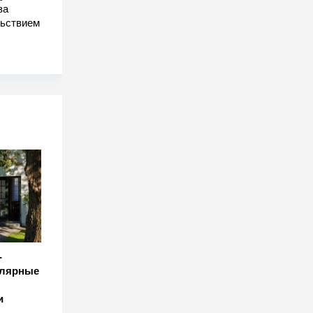
за
льствием
-
улярные
и