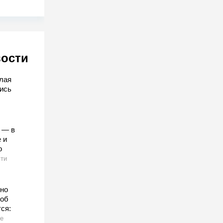
вости
лая
ись
 — в
 и
о
ти
нно
 об
ся:
е