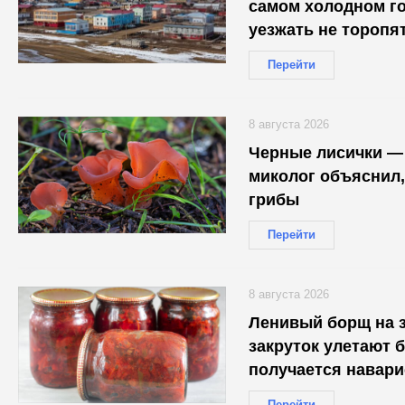
самом холодном го
уезжать не торопя
Перейти
8 августа 2026
Черные лисички —
миколог объяснил,
грибы
Перейти
8 августа 2026
Ленивый борщ на з
закруток улетают б
получается навари
Перейти