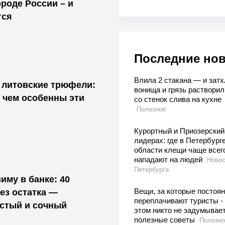
роде России – и
тся
Последние но
Влила 2 стакана — и затх
 литовские трюфели:
вонища и грязь растворил
 чем особенны эти
со стенок слива на кухне
Полезное
Курортный и Приозерский
лидерах: где в Петербурге
области клещи чаще всег
нападают на людей
Новос
Петербурга
иму в банке: 40
Вещи, за которые постоя
ез остатка —
переплачивают туристы -
стый и сочный
этом никто не задумывает
полезные советы
Полезно