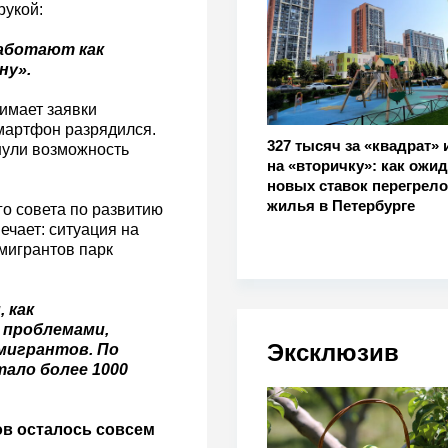
рукой:
работают как
ну».
нимает заявки
мартфон разрядился.
327 тысяч за «квадрат» 
рнули возможность
на «вторичку»: как ожи
новых ставок перегрел
жилья в Петербурге
о совета по развитию
ечает: ситуация на
мигрантов парк
 как
 проблемами,
Эксклюзив
 мигрантов. По
тало более 1000
в осталось совсем