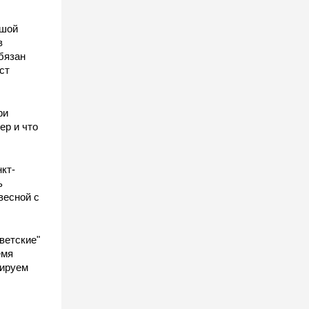
ьшой
в
бязан
ст
ы
ри
ер и что
кт-
ь
весной с
ветские"
емя
гируем