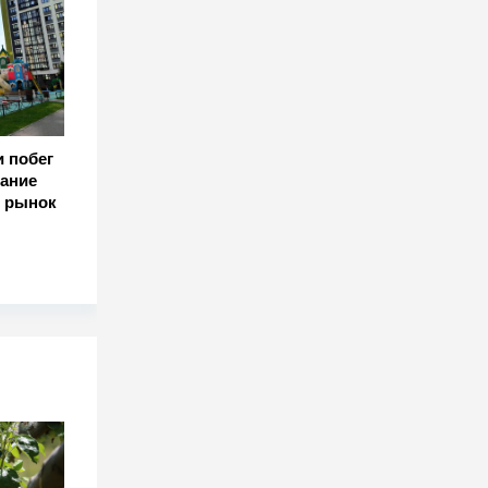
и побег
дание
о рынок