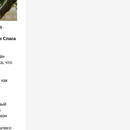
о
и Спаса
ый»
а, что
 как
ный
в
акон
угих»: