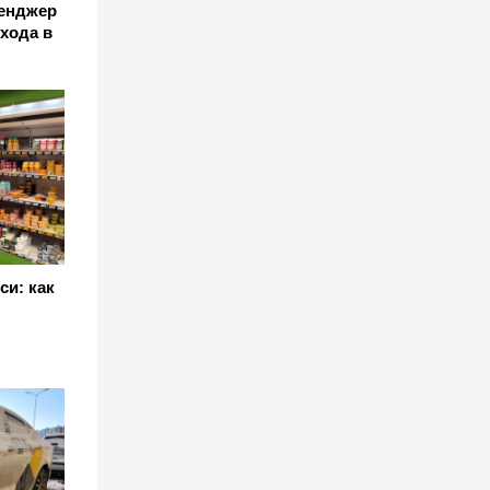
сенджер
ухода в
си: как