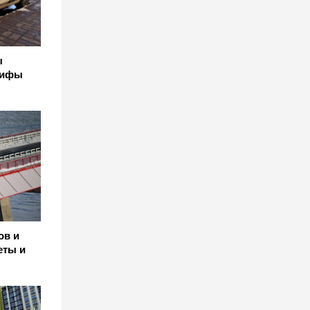
ы
рифы
ов и
еты и