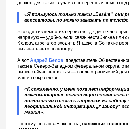
держит для таких случаев проверенный номер под 
«Я пользуюсь только такси „Везёт“, они 
агрегаторы, но можно заказать по телефо
Это один из немногих сервисов, где диспетчер при
напрямую — удобно, если связь нестабильна или с
К слову, агрегатор входит в Яндекс, в Go также ве
вызывать авто по номеру.
А вот
Андрей Белов
, представитель Общественног
такси в Северо-Западном федеральном округе, отм
рынке сейчас непростая — после ограничений для 
машин сократился:
«
К сожалению, у меня пока нет информации,
таксомоторные организации справились с
возникшими в связи с запретом на работу
неофициальной информации, „к забору“ вс
машин
».
Поэтому, по словам эксперта,
надежных телефоно