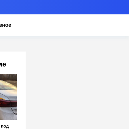
зное
ме
 под