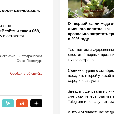
8, порекомендовать
От первой капли меда д
м стоит
льняного полотна: как
«Везёт»
и
такси 068
,
правильно встретить тр
у и остаются
в 2026 году
Тест ногтем и «деревянн
хвостик: 4 верных признак
Эксклюзив
Автотранспорт
тыква созрела
Санкт-Петербург
Свежие огурцы в октябре:
Сообщить об ошибке
посадить второй урожай в
середине августа
Звезды», депутаты и лич
счет: как теперь платить 
Telegram и не нарушить з
«Это и отличает нас от др