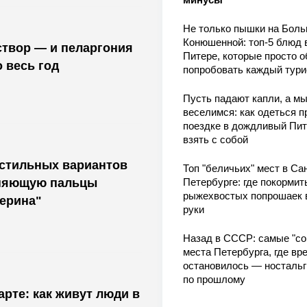
Не только пышки на Бол
Конюшенной: топ-5 блюд 
и пеларгония
Питере, которые просто о
 весь год
попробовать каждый тури
Пусть падают капли, а м
веселимся: как одеться п
поездке в дождливый Пит
взять с собой
 стильных вариантов
Топ "беличьих" мест в Сан
иняющую пальцы
Петербурге: где покормит
рыжехвостых попрошаек 
ерина"
руки
Назад в СССР: самые "со
места Петербурга, где вр
остановилось — носталь
по прошлому
арте: как живут люди в