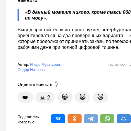
немного
:
«
В данный момент никого, кроме такси 06
не могу
».
Вывод простой: если интернет рухнет, петербуржца
ориентироваться на два проверенных варианта —
которые продолжают принимать заказы по телефон
рабочими даже при полной цифровой тишине.
Автор:
Игорь Мустафин
Полезное
Федор Никонов
Оцените новость
❤️
🙏
2
😹
🙀
😿
Поделитесь
новостью