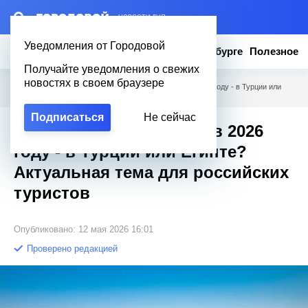
– НОВОСТИ ДНЯ
Уведомления от Городовой
Новости
Эксклюзив
Вопросы о Петербурге
Полезное
Получайте уведомления о свежих
новостях в своем браузере
Городовой
/
Полезное
/
Где дешевле отдохнуть в 2026 году - в Турции или
Египте? Актуальная тема для российских туристов
Подписаться
Не сейчас
Где дешевле отдохнуть в 2026
году - в Турции или Египте?
Актуальная тема для российских
туристов
Опубликовано: 12 мая 2026 16:01
Проверено редакцией