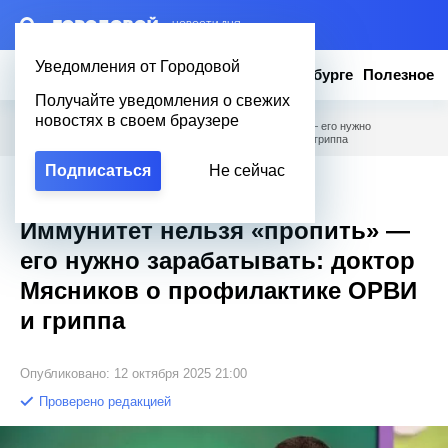
– НОВОСТИ ДНЯ
Уведомления от Городовой
Новости
Эксклюзив
Вопросы о Петербурге
Полезное
Получайте уведомления о свежих
новостях в своем браузере
Городовой
/
Полезное
/
Иммунитет нельзя «пропить» — его нужно
зарабатывать: доктор Мясников о профилактике ОРВИ и гриппа
Подписаться
Не сейчас
Эксклюзив
Иммунитет нельзя «пропить» —
его нужно зарабатывать: доктор
Мясников о профилактике ОРВИ
и гриппа
Опубликовано: 12 октября 2025 21:00
Проверено редакцией