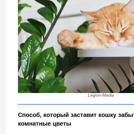
Как отучить кошку есть комнатные растения - без к
эффективность в первые секун
Legion-Media
Способ, который заставит кошку забы
комнатные цветы