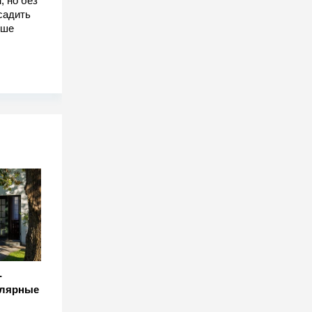
, но без
садить
чше
-
улярные