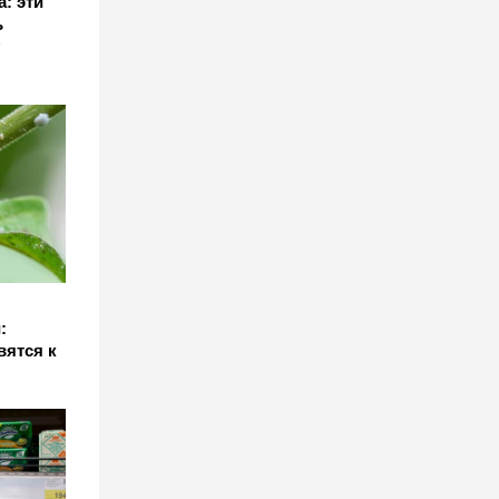
а: эти
ь
:
вятся к