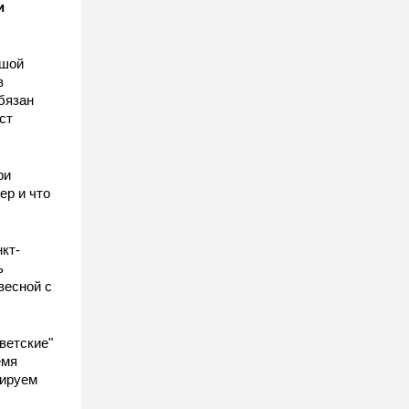
и
ьшой
в
бязан
ст
ы
ри
ер и что
кт-
ь
весной с
ветские"
емя
гируем