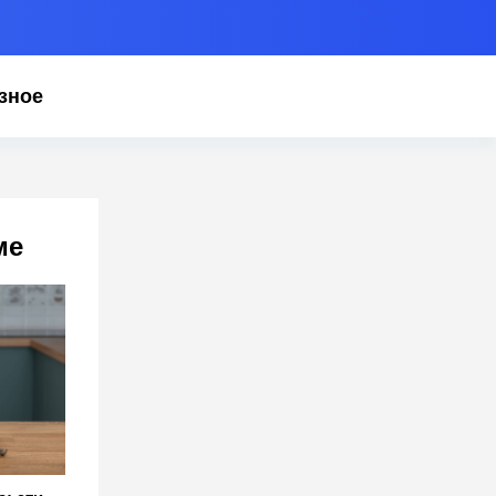
зное
ме