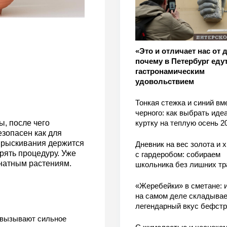
«Это и отличает нас от 
почему в Петербург едут
гастронамическим
удовольствием
Тонкая стежка и синий вм
черного: как выбрать ид
ы, после чего
куртку на теплую осень 2
зопасен как для
опрыскивания держится
Дневник на вес золота и 
рять процедуру. Уже
с гардеробом: собираем
мнатным растениям.
школьника без лишних тр
«Жеребейки» в сметане: и
на самом деле складывае
легендарный вкус бефстр
 вызывают сильное