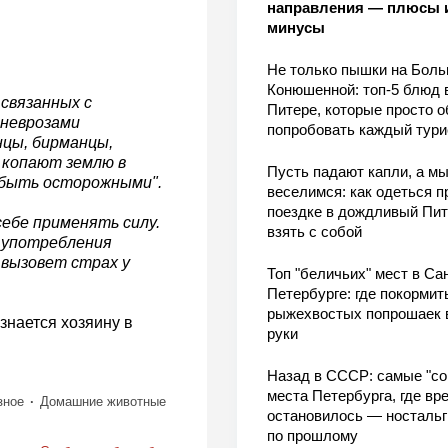
направления — плюсы 
минусы
Не только пышки на Бол
Конюшенной: топ-5 блюд 
связанных с
Питере, которые просто о
 неврозами
попробовать каждый тури
нцы, бирманцы,
 копают землю в
Пусть падают капли, а м
 быть осторожными".
веселимся: как одеться п
поездке в дождливый Пит
себе применять силу.
взять с собой
 употребления
 вызовет страх у
Топ "беличьих" мест в Сан
Петербурге: где покормит
рыжехвостых попрошаек 
изнается хозяину в
руки
Назад в СССР: самые "со
места Петербурга, где вр
зное
Домашние животные
остановилось — носталь
по прошлому