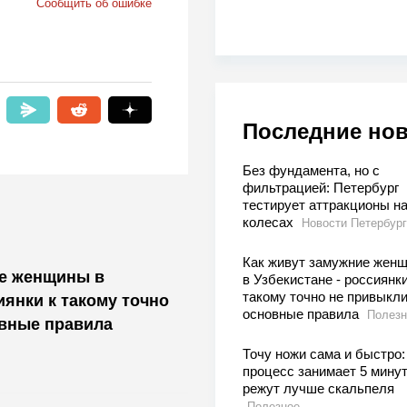
Сообщить об ошибке
Последние но
Без фундамента, но с
фильтрацией: Петербург
тестирует аттракционы н
колесах
Новости Петербург
Как живут замужние жен
ие женщины в
в Узбекистане - россиянки
такому точно не привыкли
иянки к такому точно
основные правила
Полезн
овные правила
Точу ножи сама и быстро:
процесс занимает 5 минут
режут лучше скальпеля
Полезное