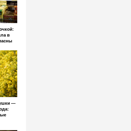
очкой:
сла в
опасны
душки —
ода:
вые