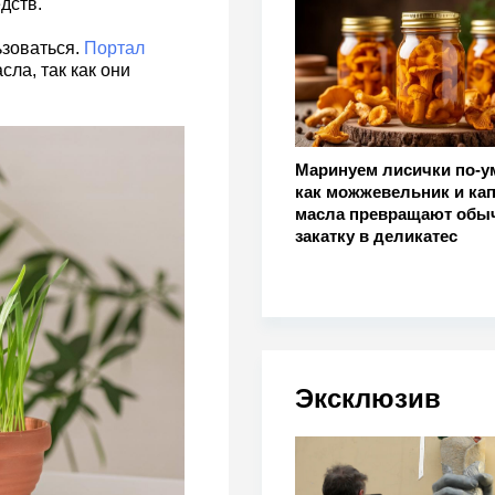
дств.
ьзоваться.
Портал
ла, так как они
Маринуем лисички по-у
как можжевельник и ка
масла превращают обы
закатку в деликатес
Эксклюзив