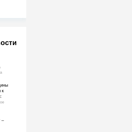
вости
а
а
щины
 к
:
ое
 –