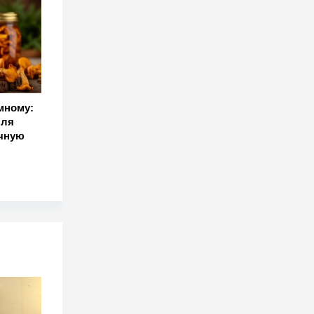
мному:
пля
чную