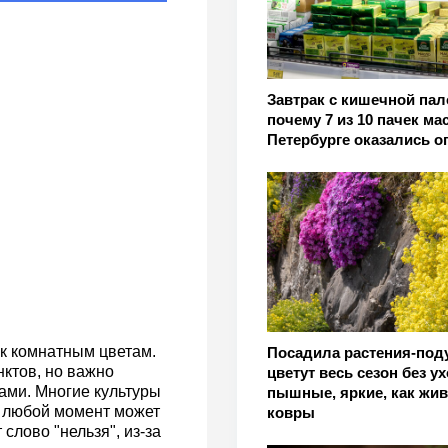
Завтрак с кишечной пал
почему 7 из 10 пачек ма
Петербурге оказались 
к комнатным цветам.
Посадила растения-по
ктов, но важно
цветут весь сезон без ух
ами. Многие культуры
пышные, яркие, как жи
в любой момент может
ковры
слово "нельзя", из-за