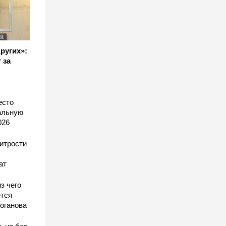
других»:
 за
есто
еальную
026
хитрости
ат
з чего
тся
оганова