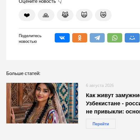
Оцените новость
❤️
🙏
😹
🙀
😿
Поделитесь
новостью
Больше статей:
6 августа 2026
Как живут замужн
Узбекистане - росс
не привыкли: осн
Перейти