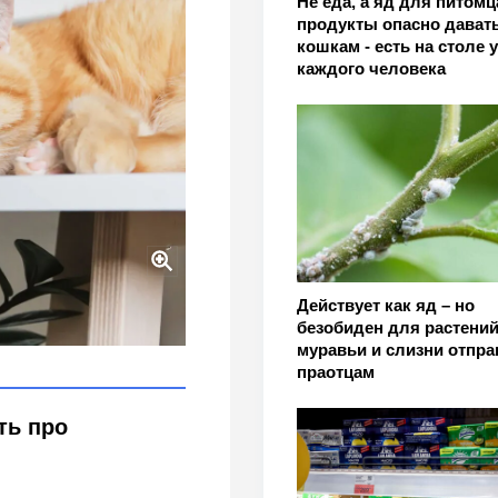
Не еда, а яд для питомц
продукты опасно дават
кошкам - есть на столе у
каждого человека
Действует как яд – но
риков и запугивания:
безобиден для растений
ды
муравьи и слизни отпра
праотцам
ть про