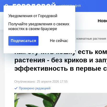
– НОВОСТИ ДНЯ
Уведомления от Городовой
Нов
Получайте уведомления о свежих
новостях в своем браузере
Городовой
/
Полезное
/
Как отучить кошку есть комнатные растения 
Подписаться
Не сейчас
Как отучить кошку есть ко
растения - без криков и за
эффективность в первые 
Опубликовано: 25 апреля 2026 17:55
Проверено редакцией