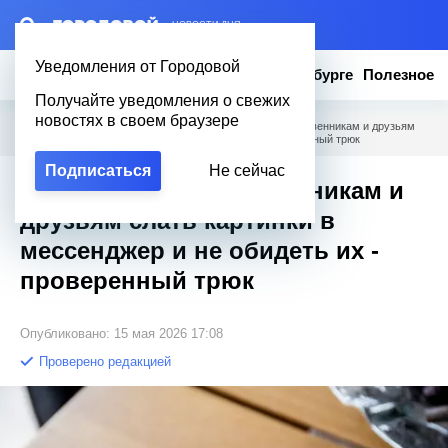
– НОВОСТИ ДНЯ
Уведомления от Городовой
Новости
Эксклюзив
Вопросы о Петербурге
Полезное
Получайте уведомления о свежих
новостях в своем браузере
Городовой
/
Новости Петербурга
/
Как запретить родственникам и друзьям
слать картинки в мессенджер и не обидеть их - проверенный трюк
Подписаться
Не сейчас
Как запретить родственникам и
друзьям слать картинки в
мессенджер и не обидеть их -
проверенный трюк
Опубликовано: 15 мая 2026 17:08
Проверено редакцией