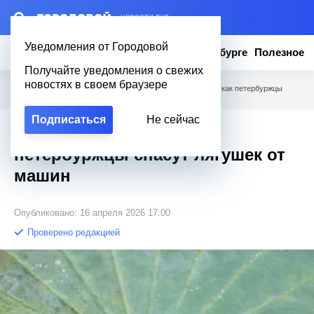
– НОВОСТИ ДНЯ
Уведомления от Городовой
Новости
Эксклюзив
Вопросы о Петербурге
Полезное
Получайте уведомления о свежих
новостях в своем браузере
Городовой
/
Новости Петербурга
/
Массовая миграция: как петербуржцы
спасут лягушек от машин
Подписаться
Не сейчас
Массовая миграция: как
петербуржцы спасут лягушек от
машин
Опубликовано: 16 апреля 2026 17:00
Проверено редакцией