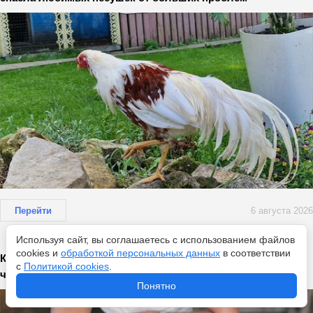
Перейти
6 августа 2026
Используя сайт, вы соглашаетесь с использованием файлов
cookies и
обработкой персональных данных
в соответствии
Как я заказываю в ресторане, чтобы не переплачивать -
с
Политикой cookies
.
чек-лист от шефа
Понятно