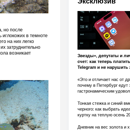
Эксклюзив
, но после
 иглокожих в темноте
го на них легко
 их затруднительно
кола возникает
Звезды», депутаты и л
счет: как теперь платить
Telegram и не нарушить 
«Это и отличает нас от др
почему в Петербург едут 
гастронамическим удово
Тонкая стежка и синий вм
черного: как выбрать ид
куртку на теплую осень 2
Дневник на вес золота и 