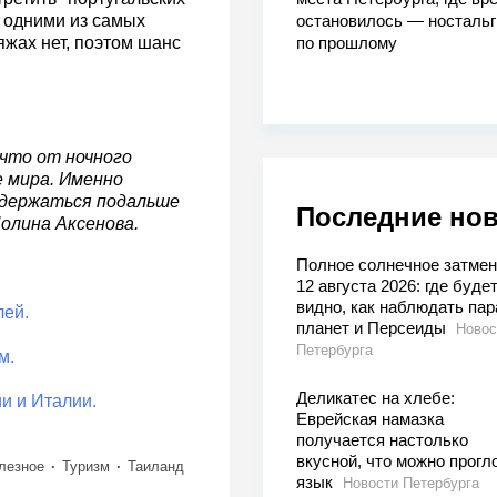
я одними из самых
остановилось — носталь
яжах нет, поэтом шанс
по прошлому
 что от ночного
е мира. Именно
 держаться подальше
Последние но
Полина Аксенова.
Полное солнечное затмен
12 августа 2026: где буде
видно, как наблюдать пар
лей.
планет и Персеиды
Новос
Петербурга
м.
Деликатес на хлебе:
и и Италии.
Еврейская намазка
получается настолько
вкусной, что можно прогл
лезное
Туризм
Таиланд
язык
Новости Петербурга