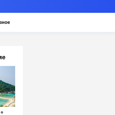
зное
ме
 о