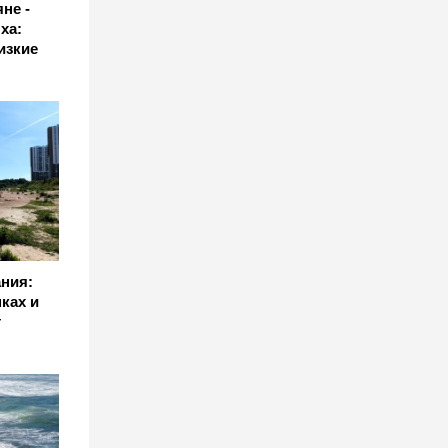
не -
ха:
изкие
ния:
ках и
т