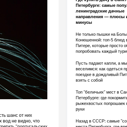
Петербурге: самые поп
ленинградские дачные
направления — плюсы 
минусы
Не только пышки на Бол
Конюшенной: топ-5 блюд 
Питере, которые просто о
попробовать каждый тури
Пусть падают капли, а м
веселимся: как одеться п
поездке в дождливый Пит
взять с собой
Топ "беличьих" мест в Сан
Петербурге: где покормит
рыжехвостых попрошаек 
руки
сть шанс от них
 вод не видно, что
Назад в СССР: самые "со
ретить "португальских
места Петербурга, где вр