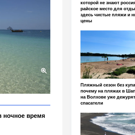
которой не знают россия
райское место для отды
здесь чистые пляжи и н
цены
ские воды ошибок не
Пляжный сезон без купа
почему на пляжах в Шап
на Волхове уже дежуря
спасатели
в ночное время