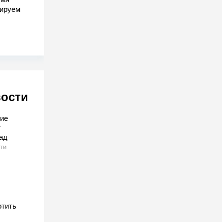
гируем
вости
ие
т
ад
ти
отить