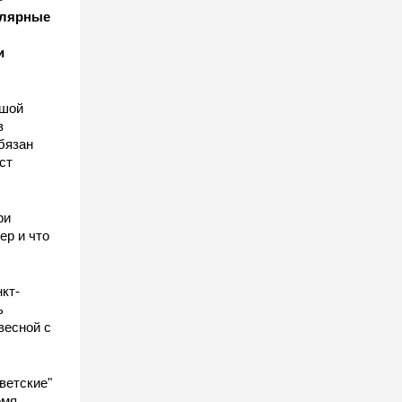
улярные
и
ьшой
в
бязан
ст
ы
ри
ер и что
кт-
ь
весной с
ветские"
емя