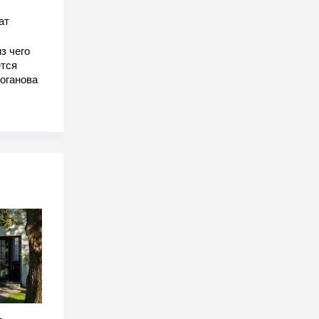
ат
з чего
тся
оганова
-