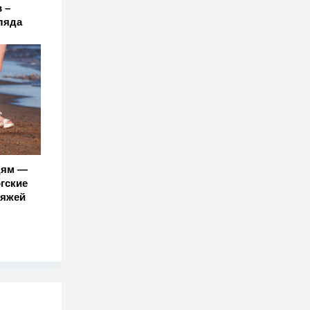
 –
ляда
дям —
гские
ляжей