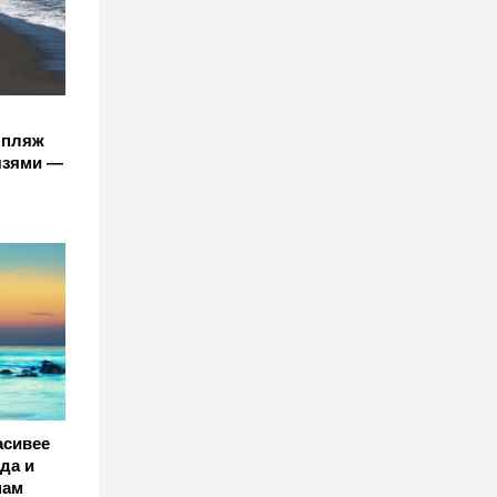
 пляж
язями —
асивее
да и
нам