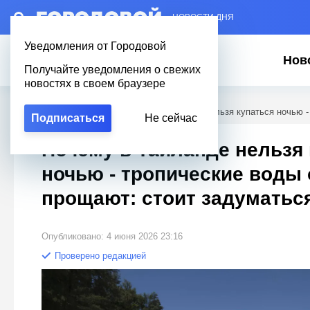
– НОВОСТИ ДНЯ
Уведомления от Городовой
Нов
Получайте уведомления о свежих
новостях в своем браузере
Городовой
/
Полезное
/
Почему в Таиланде нельзя купаться ночью -
Подписаться
Не сейчас
Почему в Таиланде нельзя 
ночью - тропические воды
прощают: стоит задуматьс
Опубликовано: 4 июня 2026 23:16
Проверено редакцией