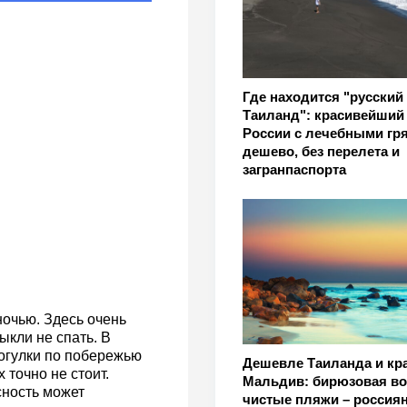
Где находится "русский
Таиланд": красивейший
России с лечебными гр
дешево, без перелета и
загранпаспорта
ночью. Здесь очень
ыкли не спать. В
рогулки по побережью
Дешевле Таиланда и кр
 точно не стоит.
Мальдив: бирюзовая во
сность может
чистые пляжи – россия