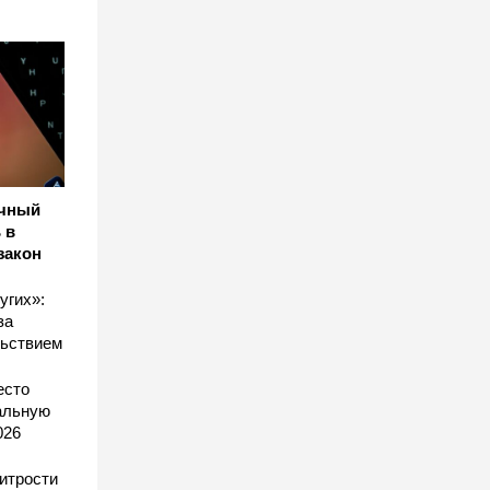
ичный
 в
закон
угих»:
за
льствием
есто
еальную
026
хитрости