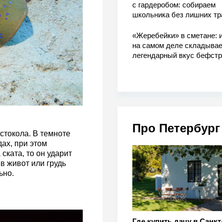
с гардеробом: собираем
школьника без лишних тр
«Жеребейки» в сметане: и
на самом деле складывае
легендарный вкус бефстр
Про Петербург
остокола. В темноте
ах, при этом
ската, то он ударит
в живот или грудь
ьно.
Где купить дачу в Санкт