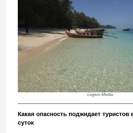
Почему в Таиланде нельзя купаться ночью - тропиче
прощают: стоит задуматься
Legion-Media
Какая опасность поджидает туристов 
суток