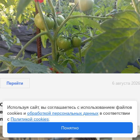
Перейти
6 августа 2026
Самое красивое имя для девочки: его воспевали еще
Используя сайт, вы соглашаетесь с использованием файлов
великие русские классики - до сих пор на пике
cookies и
обработкой персональных данных
в соответствии
популярности
с
Политикой cookies
.
Понятно