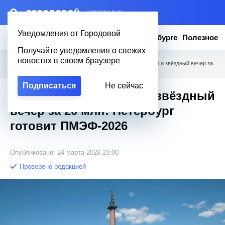
– НОВОСТИ ДНЯ
Уведомления от Городовой
Новости
Эксклюзив
Вопросы о Петербурге
Полезное
Получайте уведомления о свежих
новостях в своем браузере
Городовой
/
Новости Петербурга
/
Миллиардные сделки и звёздный вечер за
20 млн: Петербург готовит ПМЭФ-2026
Подписаться
Не сейчас
Миллиардные сделки и звёздный
вечер за 20 млн: Петербург
готовит ПМЭФ-2026
Опубликовано: 24 марта 2026 23:00
Проверено редакцией