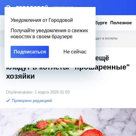
– НОВОСТИ ДНЯ
Уведомления от Городовой
Новости
Эксклюзив
Вопросы о Петербурге
Полезное
Получайте уведомления о свежих
новостях в своем браузере
Городовой
/
Полезное
/
Не хлеб и не батон: Что ещё кладут в котлеты
"прошаренные" хозяйки
Подписаться
Не сейчас
Не хлеб и не батон: Что ещё
кладут в котлеты "прошаренные"
хозяйки
Опубликовано: 1 марта 2026 01:03
Проверено редакцией