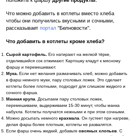
положить к фаршу
другие продукты
.
Что можно добавить в котлеты вместо хлеба
чтобы они получились вкусными и сочными,
рассказывает
портал
"Белновости".
Что добавить в котлеты кроме хлеба?
Сырой картофель.
Его натирают на мелкой тёрке,
отделившийся сок отжимают. Картошку кладут к мясному
фаршу и перемешивают.
Мука.
Если нет желания размачивать хлеб, можно добавить
в фарш немного муки, пару столовых ложек. Это сделает
котлеты более плотными, подходит для слишком жидкого и
сочного фарша.
Манная крупа
. Досыпаем пару столовых ложек,
перемешиваем, выдерживаем 15-30 минут, чтобы манка
набухла. Котлеты получатся нежными и при этом сочными.
Можно досыпать немного
крахмала
. Он густеет при нагреве,
делая фарш более плотным, котлеты не развалятся.
Если фарш очень жидкий, добавьте
овсяных хлопьев
. С