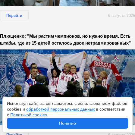
Перейти
6 августа 2026
Плющенко: "Мы растим чемпионов, но нужно время. Есть
штабы, где из 15 детей осталось двое нетравмированных"
Используя сайт, вы соглашаетесь с использованием файлов
cookies и
обработкой персональных данных
в соответствии
с
Политикой cookies
.
Понятно
Перейти
6 августа 2026