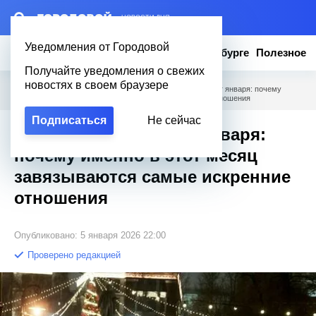
– НОВОСТИ ДНЯ
Уведомления от Городовой
Новости
Эксклюзив
Вопросы о Петербурге
Полезное
Получайте уведомления о свежих
новостях в своем браузере
Городовой
/
Новости Петербурга
/
Неожиданный секрет января: почему
именно в этот месяц завязываются самые искренние отношения
Подписаться
Не сейчас
Неожиданный секрет января:
почему именно в этот месяц
завязываются самые искренние
отношения
Опубликовано: 5 января 2026 22:00
Проверено редакцией