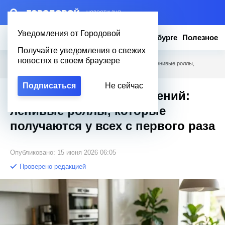
– НОВОСТИ ДНЯ
Уведомления от Городовой
Новости
Эксклюзив
Вопросы о Петербурге
Полезное
Получайте уведомления о свежих
новостях в своем браузере
Городовой
/
Полезное
/
Никаких ковриков и мучений: ленивые роллы,
которые получаются у всех с первого раза
Подписаться
Не сейчас
Никаких ковриков и мучений:
ленивые роллы, которые
получаются у всех с первого раза
Опубликовано: 15 июня 2026 06:05
Проверено редакцией