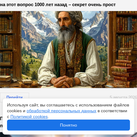
на этот вопрос 1000 лет назад – секрет очень прост
Перейти
5 августа 2026
Используя сайт, вы соглашаетесь с использованием файлов
cookies и
обработкой персональных данных
в соответствии
с
Политикой cookies
.
Почему стюардесса держит руки за спиной при встрече
Понятно
пассажиров - есть причина: авиакомпания роли не играет