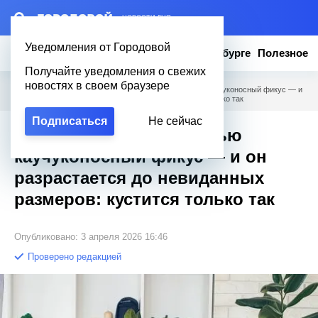
– НОВОСТИ ДНЯ
Уведомления от Городовой
Новости
Эксклюзив
Вопросы о Петербурге
Полезное
Получайте уведомления о свежих
новостях в своем браузере
Городовой
/
Полезное
/
Опрыскиваю этой смесью каучуконосный фикус — и
он разрастается до невиданных размеров: кустится только так
Подписаться
Не сейчас
Опрыскиваю этой смесью
каучуконосный фикус — и он
разрастается до невиданных
размеров: кустится только так
Опубликовано: 3 апреля 2026 16:46
Проверено редакцией