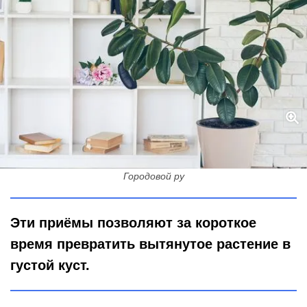
Опрыскиваю этой смесью каучуконосный фикус — и он
разрастается до невиданных размеров: кустится только так
Городовой ру
Эти приёмы позволяют за короткое
время превратить вытянутое растение в
густой куст.