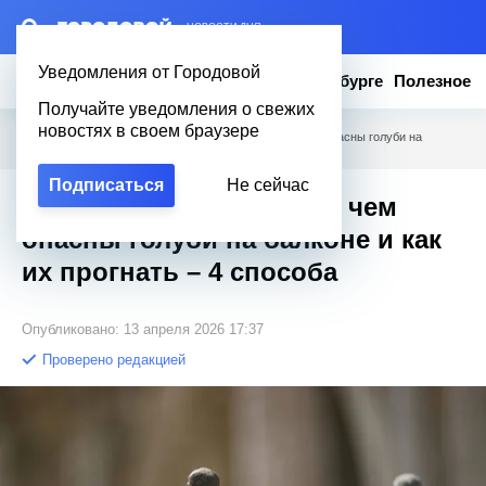
– НОВОСТИ ДНЯ
Уведомления от Городовой
Новости
Эксклюзив
Вопросы о Петербурге
Полезное
Получайте уведомления о свежих
новостях в своем браузере
Городовой
/
Полезное
/
Орнитологи объяснили, чем опасны голуби на
балконе и как их прогнать – 4 способа
Подписаться
Не сейчас
Орнитологи объяснили, чем
опасны голуби на балконе и как
их прогнать – 4 способа
Опубликовано: 13 апреля 2026 17:37
Проверено редакцией