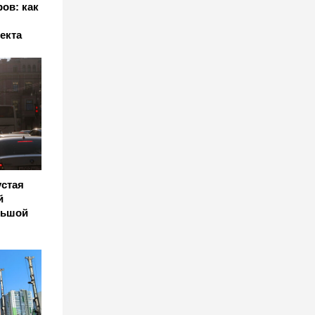
ов: как
екта
устая
й
льшой