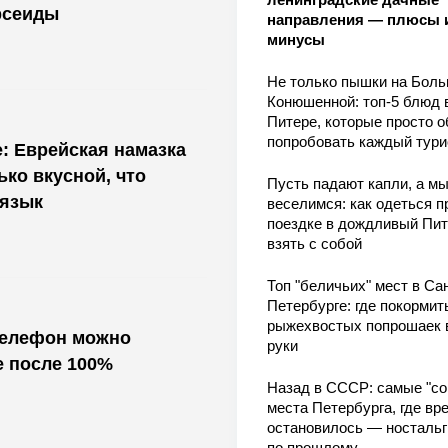
рсеиды
направления — плюсы 
минусы
Не только пышки на Бол
Конюшенной: топ-5 блюд 
Питере, которые просто о
попробовать каждый тури
е: Еврейская намазка
ько вкусной, что
Пусть падают капли, а м
 язык
веселимся: как одеться п
поездке в дождливый Пит
взять с собой
Топ "беличьих" мест в Сан
Петербурге: где покормит
рыжехвостых попрошаек 
телефон можно
руки
е после 100%
Назад в СССР: самые "со
места Петербурга, где вр
остановилось — носталь
по прошлому