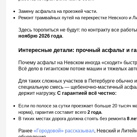
Замену асфальта на проезжей части.
Ремонт трамвайных путей на перекрестке Невского и Ли
Здесь торопиться не будут: по контракту все работ
ноябрю 2026 года
.
Интересные детали: прочный асфальт и г
Почему асфальт на Невском иногда «сходит» быстр
Всё дело в гигантском потоке машин и тяжелых авт
Для таких сложных участков в Петербурге обычно 
специальную смесь — щебеночно-мастичный асфал
держит нагрузку.
С гарантией всё честно:
Если по полосе за сутки проезжает больше 20 тысяч м
норма), гарантия составит всего
2 года
.
В тихих местах дорога должна стоять без ремонта
8 ле
Ранее
«Городовой» рассказывал
, Невский и Литей
обновления.