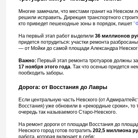
Многие замечали, что местами гранит на Невском л
решили исправить. Дирекция транспортного строите
кто приведет пешеходные зоны в порядок, пишет
"Ф
На первый этап работ выделили
36 миллионов ру
придется потрудиться: участки ремонта разбросаны
— от Мойки до самой площади Александра Невског
Важно:
Первый этап ремонта тротуаров должны з
17 ноября этого года
. Так что осенью придется не
пообходить заборы.
Дорога: от Восстания до Лавры
Если центральную часть Невского (от Адмиралтейс
Восстания) уже обновили в «рекордные сроки», то
очередь так называемого Старо-Невского.
На ремонт дороги от площади Восстания до площа
Невского город готов потратить
202,5 миллиона р
работа, которая включает в себя: