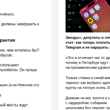
тейного.
ы должны завершить к
Звезды», депутаты и л
арантия
счет: как теперь платить
Telegram и не нарушить 
ее, чем хотелось бы?
обусов.
«Это и отличает нас от др
почему в Петербург едут 
используют
гастронамическим удово
ьтобетон. Он лучше
Тонкая стежка и синий вм
черного: как выбрать ид
ашин (а на Невском это
куртку на теплую осень 2
т
.
Дневник на вес золота и 
с гардеробом: собираем
ный мосты ждут
школьника без лишних тр