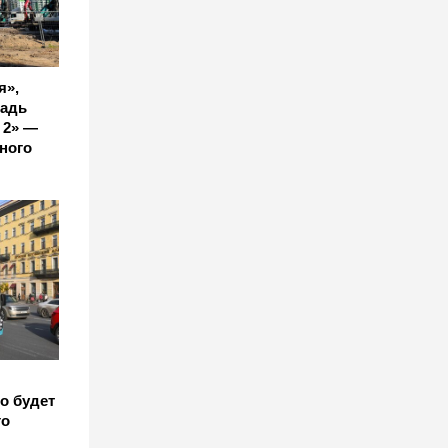
я»,
щадь
 2» —
ного
о будет
го