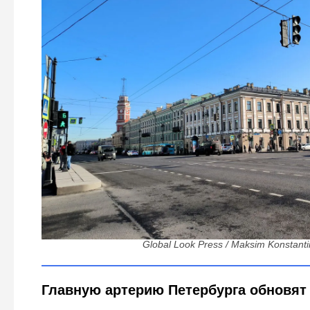
От «пляшущей» плитки до гарантии на два года: н
тротуары и возьмутся за трамвайны
Global Look Press / Maksim Konstant
Главную артерию Петербурга обновят 