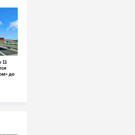
 11
тся
ом» до