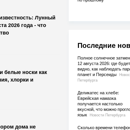
известность: Лунный
та 2026 года - что
тво
Последние но
Полное солнечное затмен
12 августа 2026: где буде
видно, как наблюдать пар
 и белые носки как
планет и Персеиды
Новос
ия, хлорки и
Петербурга
Деликатес на хлебе:
Еврейская намазка
получается настолько
вкусной, что можно прогл
язык
Новости Петербурга
тором дома не
Сколько времени телефо