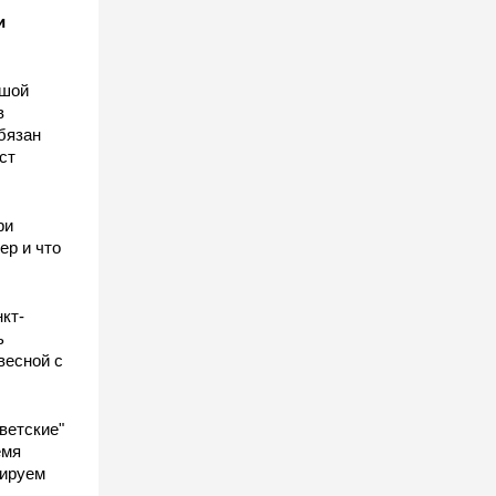
и
ьшой
в
бязан
ст
ы
ри
ер и что
кт-
ь
весной с
ветские"
емя
гируем