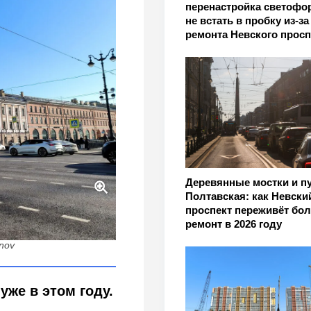
перенастройка светофор
не встать в пробку из-за
ремонта Невского просп
Деревянные мостки и п
Полтавская: как Невски
проспект переживёт бо
а Невском переложат
ремонт в 2026 году
е пути
inov
уже в этом году.