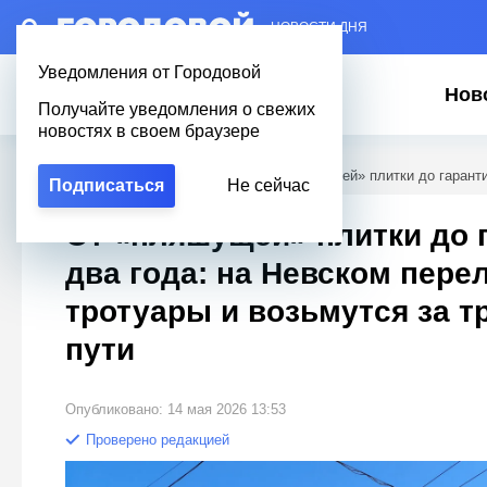
– НОВОСТИ ДНЯ
Уведомления от Городовой
Нов
Получайте уведомления о свежих
новостях в своем браузере
Городовой
/
Новости Петербурга
/
От «пляшущей» плитки до гаранти
Подписаться
Не сейчас
От «пляшущей» плитки до 
два года: на Невском пере
тротуары и возьмутся за 
пути
Опубликовано: 14 мая 2026 13:53
Проверено редакцией