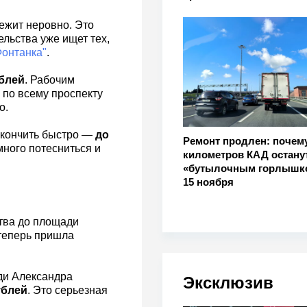
ежит неровно. Это
льства уже ищет тех,
онтанка"
.
блей
. Рабочим
 по всему проспекту
о.
акончить быстро —
до
Ремонт продлен: почему
много потесниться и
километров КАД остану
«бутылочным горлышк
15 ноября
тва до площади
 теперь пришла
ди Александра
Эксклюзив
ублей
. Это серьезная