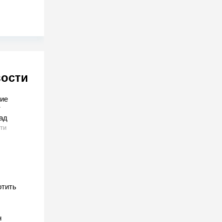
вости
ие
т
ад
ти
отить
н