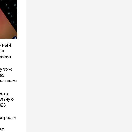
ичный
 в
закон
угих»:
за
льствием
есто
еальную
026
хитрости
ат