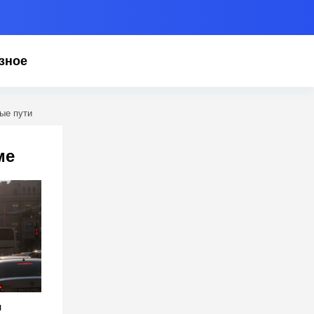
зное
ые пути
ме
и