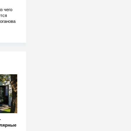
з чего
тся
оганова
-
улярные